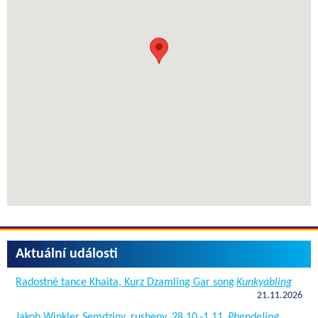
Aktuální události
Radostné tance Khaita, Kurz Dzamling Gar song
Kunkyabling
21.11.2026
Jakob Winkler Semdziny, rusheny, 28.10.-1.11.
Phendeling