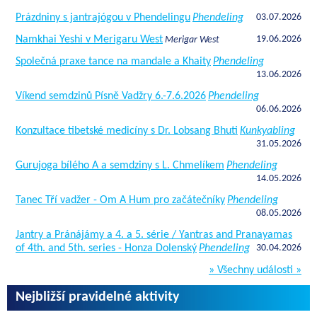
Prázdniny s jantrajógou v Phendelingu
Phendeling
03.07.2026
Namkhai Yeshi v Merigaru West
19.06.2026
Merigar West
Společná praxe tance na mandale a Khaity
Phendeling
13.06.2026
Víkend semdzinů Písně Vadžry 6.-7.6.2026
Phendeling
06.06.2026
Konzultace tibetské medicíny s Dr. Lobsang Bhuti
Kunkyabling
31.05.2026
Gurujoga bílého A a semdziny s L. Chmelíkem
Phendeling
14.05.2026
Tanec Tří vadžer - Om A Hum pro začátečníky
Phendeling
08.05.2026
Jantry a Pránájámy a 4. a 5. série / Yantras and Pranayamas
of 4th. and 5th. series - Honza Dolenský
Phendeling
30.04.2026
» Všechny události »
Nejbližší pravidelné aktivity