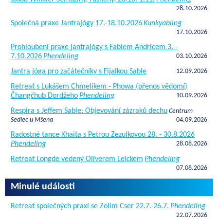
28.10.2026
Společná praxe Jantrajógy 17.-18.10.2026
Kunkyabling
17.10.2026
Prohloubení praxe jantrajógy s Fabiem Andricem 3. -
7.10.2026
Phendeling
03.10.2026
Jantra jóga pro začátečníky s Fijalkou Sable
12.09.2026
Retreat s Lukášem Chmelíkem - Phowa (přenos vědomí)
Čhangčhub Dordžeho
Phendeling
10.09.2026
Respira s Jeffem Sable: Objevování zázraků dechu
Centrum
Sedlec u Mšena
04.09.2026
Radostné tance Khaita s Petrou Zezulkovou 28. - 30.8.2026
Phendeling
28.08.2026
Retreat Longde vedený Oliverem Leickem
Phendeling
07.08.2026
Minulé události
Retreat společných praxí se Zolim Cser 22.7.-26.7.
Phendeling
22.07.2026