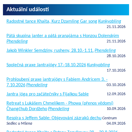
Aktuální události
Radostné tance Khaita, Kurz Dzamling Gar song
Kunkyabling
21.11.2026
Pátá skupina janter a pátá pranajáma s Honzou Dolenským
Phendeling
21.11.2026
Jakob Winkler Semdziny, rusheny, 28.10.-1.11.
Phendeling
28.10.2026
Společná praxe Jantrajógy 17.-18.10.2026
Kunkyabling
17.10.2026
Prohloubení praxe jantrajógy s Fabiem Andricem 3. -
7.10.2026
Phendeling
03.10.2026
Jantra jóga pro začátečníky s Fijalkou Sable
12.09.2026
Retreat s Lukášem Chmelíkem - Phowa (přenos vědomí)
Čhangčhub Dordžeho
Phendeling
10.09.2026
Respira s Jeffem Sable: Objevování zázraků dechu
Centrum
Sedlec u Mšena
04.09.2026