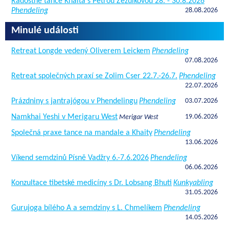
Radostné tance Khaita s Petrou Zezulkovou 28. - 30.8.2026
Phendeling
28.08.2026
Minulé události
Retreat Longde vedený Oliverem Leickem
Phendeling
07.08.2026
Retreat společných praxí se Zolim Cser 22.7.-26.7.
Phendeling
22.07.2026
Prázdniny s jantrajógou v Phendelingu
Phendeling
03.07.2026
Namkhai Yeshi v Merigaru West
19.06.2026
Merigar West
Společná praxe tance na mandale a Khaity
Phendeling
13.06.2026
Víkend semdzinů Písně Vadžry 6.-7.6.2026
Phendeling
06.06.2026
Konzultace tibetské medicíny s Dr. Lobsang Bhuti
Kunkyabling
31.05.2026
Gurujoga bílého A a semdziny s L. Chmelíkem
Phendeling
14.05.2026