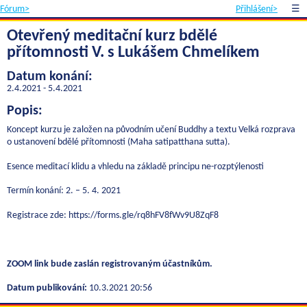
Fórum>
Přihlášení>
☰
Otevřený meditační kurz bdělé
přítomnosti V. s Lukášem Chmelíkem
Datum konání:
2.4.2021 - 5.4.2021
Popis:
Koncept kurzu je založen na původním učení Buddhy a textu Velká rozprava
o ustanovení bdělé přítomnosti (Maha satipatthana sutta).
Esence meditací klidu a vhledu na základě principu ne-rozptýlenosti
Termín konání: 2. – 5. 4. 2021
Registrace zde: https://forms.gle/rq8hFV8fWv9U8ZqF8
ZOOM link bude zaslán registrovaným účastníkům.
Datum publikování:
10.3.2021 20:56