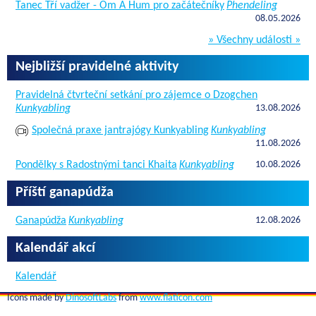
Tanec Tří vadžer - Om A Hum pro začátečníky
Phendeling
08.05.2026
» Všechny události »
Nejbližší pravidelné aktivity
Pravidelná čtvrteční setkání pro zájemce o Dzogchen
Kunkyabling
13.08.2026
Společná praxe jantrajógy Kunkyabling
Kunkyabling
11.08.2026
Pondělky s Radostnými tanci Khaita
Kunkyabling
10.08.2026
Příští ganapúdža
Ganapúdža
Kunkyabling
12.08.2026
Kalendář akcí
Kalendář
Icons made by
DinosoftLabs
from
www.flaticon.com