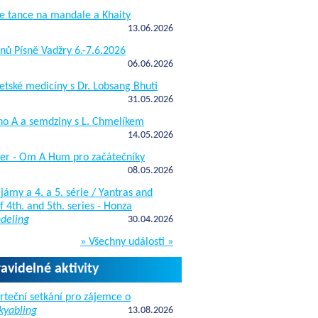
e tance na mandale a Khaity
13.06.2026
nů Písně Vadžry 6.-7.6.2026
06.06.2026
etské medicíny s Dr. Lobsang Bhuti
31.05.2026
ho A a semdziny s L. Chmelíkem
14.05.2026
žer - Om A Hum pro začátečníky
08.05.2026
jámy a 4. a 5. série / Yantras and
 4th. and 5th. series - Honza
deling
30.04.2026
» Všechny události »
ravidelné aktivity
rteční setkání pro zájemce o
kyabling
13.08.2026