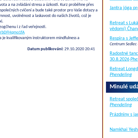
vota a na zvládání stresu a úzkosti. Kurz proběhne přes
Jantra jóga pr
polečných cvičení a bude také prostor pro Vaše dotazy a
mnost, uvolněnost a laskavost do našich životů, což je
xi.
Retreat s Lu
gčhenu i z řad veřejnosti.
vědomí) Čhan
pUrbDFHqmo1fA
a je kvalifikovaným instruktorem mindfulness a
Respira s Jef
Centrum Sedlec
Datum publikování:
29.10.2020 20:41
Radostné tanc
30.8.2026
Phe
Retreat Long
Phendeling
Minulé udá
Retreat společ
Phendeling
Prázdniny s j
Namkhai Yesh