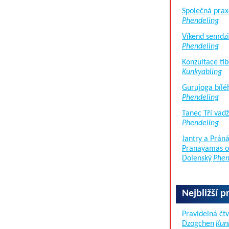
Společná prax
Phendeling
Víkend semdzi
Phendeling
Konzultace tib
Kunkyabling
Gurujoga bílé
Phendeling
Tanec Tří vad
Phendeling
Jantry a Práná
Pranayamas of
Dolenský
Phen
Nejbližší p
Pravidelná čtv
Dzogchen
Kun