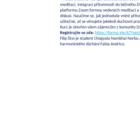
meditaci, integraci přítomnosti do běžného ži
platformu Zoom formou vedených meditací a s
diskusi. Naučíme se, jak jednoduše vnést příto
užitečné, ať se věnujete jakékoli duchovní pra
Kurz je otevřen všem zájemcům z komunity Dzo
Registrujte se zde:
https://forms.gle/A7Yx
Filip Štys je student Chögyala Namkhai Norbu 
harmonického dýchání Fabia Andrica.