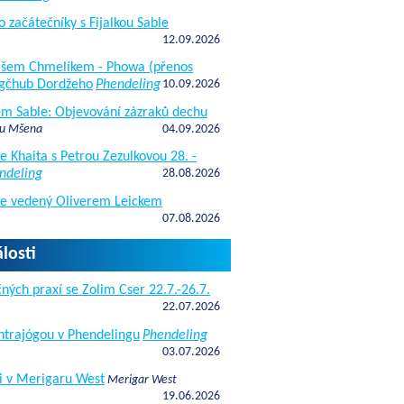
o začátečníky s Fijalkou Sable
12.09.2026
kášem Chmelíkem - Phowa (přenos
gčhub Dordžeho
Phendeling
10.09.2026
fem Sable: Objevování zázraků dechu
 u Mšena
04.09.2026
e Khaita s Petrou Zezulkovou 28. -
ndeling
28.08.2026
de vedený Oliverem Leickem
07.08.2026
losti
ných praxí se Zolim Cser 22.7.-26.7.
22.07.2026
antrajógou v Phendelingu
Phendeling
03.07.2026
i v Merigaru West
Merigar West
19.06.2026