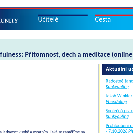
Učitelé
Cesta
ulness: Přítomnost, dech a meditace (online
Aktuální u
Radostné tanc
Kunkyabling
Jakob Winkler
Phendeling
Společná prax
Kunkyabling
Prohloubení p
- 7.10.2026
Ph
 a laskavost k sobě a ostatním. Také se zaměříme na