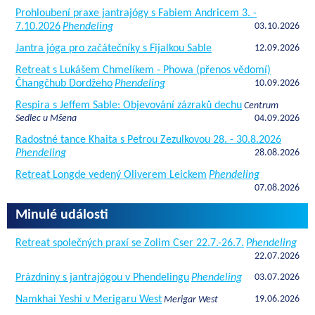
Prohloubení praxe jantrajógy s Fabiem Andricem 3. -
7.10.2026
Phendeling
03.10.2026
Jantra jóga pro začátečníky s Fijalkou Sable
12.09.2026
Retreat s Lukášem Chmelíkem - Phowa (přenos vědomí)
Čhangčhub Dordžeho
Phendeling
10.09.2026
Respira s Jeffem Sable: Objevování zázraků dechu
Centrum
Sedlec u Mšena
04.09.2026
Radostné tance Khaita s Petrou Zezulkovou 28. - 30.8.2026
Phendeling
28.08.2026
Retreat Longde vedený Oliverem Leickem
Phendeling
07.08.2026
Minulé události
Retreat společných praxí se Zolim Cser 22.7.-26.7.
Phendeling
22.07.2026
Prázdniny s jantrajógou v Phendelingu
Phendeling
03.07.2026
Namkhai Yeshi v Merigaru West
19.06.2026
Merigar West