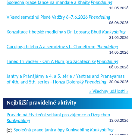
Společná praxe tance na mandale a Khaity
Phendeling
13.06.2026
Víkend semdzinů Písně Vadžry 6.-7.6.2026
Phendeling
06.06.2026
Konzultace tibetské medicíny s Dr. Lobsang Bhuti
Kunkyabling
31.05.2026
Gurujoga bílého A a semdziny s L. Chmelíkem
Phendeling
14.05.2026
Tanec Tří vadžer - Om A Hum pro začátečníky
Phendeling
08.05.2026
Jantry a Pránájámy a 4. a 5. série / Yantras and Pranayamas
of 4th. and 5th. series - Honza Dolenský
Phendeling
30.04.2026
» Všechny události »
Nejbližší pravidelné aktivity
Pravidelná čtvrteční setkání pro zájemce o Dzogchen
Kunkyabling
13.08.2026
Společná praxe jantrajógy Kunkyabling
Kunkyabling