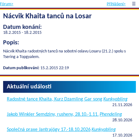
Fórum>
Přihlášení>
☰
Nácvik Khaita tanců na Losar
Datum konání:
18.2.2015 - 18.2.2015
Popis:
Nácvik Khaita radostných tanců na sobotní oslavu Losaru (21.2.) spolu s
Tsering a Topgyalem.
Datum publikování:
15.2.2015 22:19
Aktuální události
Radostné tance Khaita, Kurz Dzamling Gar song
Kunkyabling
21.11.2026
Jakob Winkler Semdziny, rusheny, 28.10.-1.11.
Phendeling
28.10.2026
Společná praxe Jantrajógy 17.-18.10.2026
Kunkyabling
17.10.2026