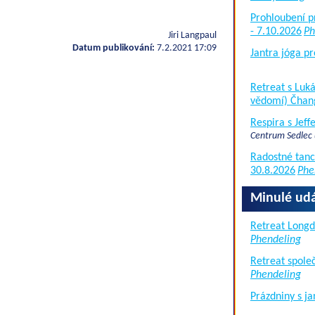
Prohloubení p
- 7.10.2026
Ph
Jiri Langpaul
Datum publikování:
7.2.2021 17:09
Jantra jóga pr
Retreat s Lu
vědomí) Čhan
Respira s Jef
Centrum Sedlec
Radostné tanc
30.8.2026
Phe
Minulé udá
Retreat Long
Phendeling
Retreat společ
Phendeling
Prázdniny s j