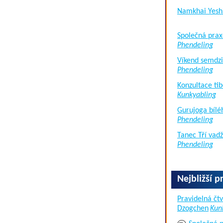
Namkhai Yesh
Společná prax
Phendeling
Víkend semdzi
Phendeling
Konzultace tib
Kunkyabling
Gurujoga bílé
Phendeling
Tanec Tří vad
Phendeling
Nejbližší p
Pravidelná čtv
Dzogchen
Kun