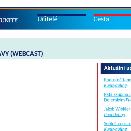
Učitelé
Cesta
VY (WEBCAST)
Aktuální u
Radostné tanc
Kunkyabling
Pátá skupina 
Dolenským
Ph
Jakob Winkler
Phendeling
Společná prax
Kunkyabling