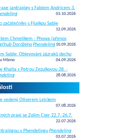
raxe jantrajógy s Fabiem Andricem 3.
endeling
03.10.2026
o začátečníky s Fijalkou Sable
12.09.2026
kášem Chmelíkem - Phowa (přenos
gčhub Dordžeho
Phendeling
10.09.2026
fem Sable: Objevování zázraků dechu
 u Mšena
04.09.2026
e Khaita s Petrou Zezulkovou 28. -
ndeling
28.08.2026
losti
de vedený Oliverem Leickem
07.08.2026
ných praxí se Zolim Cser 22.7.-26.7.
22.07.2026
antrajógou v Phendelingu
Phendeling
03.07.2026