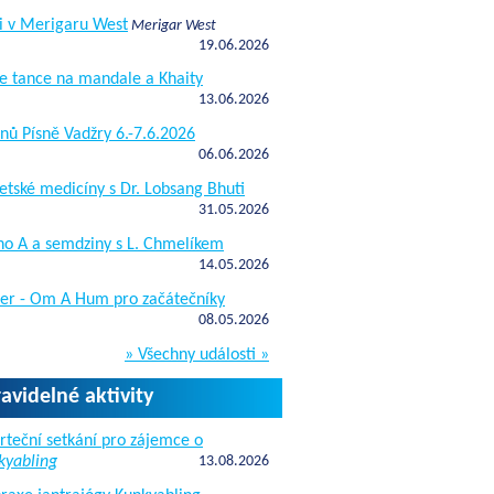
i v Merigaru West
Merigar West
19.06.2026
e tance na mandale a Khaity
13.06.2026
nů Písně Vadžry 6.-7.6.2026
06.06.2026
etské medicíny s Dr. Lobsang Bhuti
31.05.2026
ho A a semdziny s L. Chmelíkem
14.05.2026
žer - Om A Hum pro začátečníky
08.05.2026
» Všechny události »
ravidelné aktivity
rteční setkání pro zájemce o
kyabling
13.08.2026