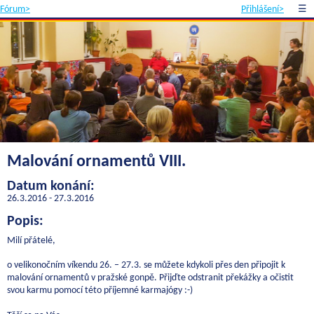
Fórum>
Přihlášení>
☰
Malování ornamentů VIII.
Datum konání:
26.3.2016 - 27.3.2016
Popis:
Milí přátelé,
o velikonočním víkendu 26. – 27.3. se můžete kdykoli přes den připojit k
malování ornamentů v pražské gonpě. Přijďte odstranit překážky a očistit
svou karmu pomocí této příjemné karmajógy :-)