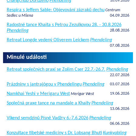
Čhangčhub Dordžeho
Phendeling
10.09.2026
Respira s Jeffem Sable: Objevování zázraků dechu
Centrum
Sedlec u Mšena
04.09.2026
Radostné tance Khaita s Petrou Zezulkovou 28. - 30.8.2026
Phendeling
28.08.2026
Retreat Longde vedený Oliverem Leickem
Phendeling
07.08.2026
Minulé události
Retreat společných praxí se Zolim Cser 22.7.-26.7.
Phendeling
22.07.2026
Prázdniny s jantrajógou v Phendelingu
Phendeling
03.07.2026
Namkhai Yeshi v Merigaru West
19.06.2026
Merigar West
Společná praxe tance na mandale a Khaity
Phendeling
13.06.2026
Víkend semdzinů Písně Vadžry 6.-7.6.2026
Phendeling
06.06.2026
Konzultace tibetské medicíny s Dr. Lobsang Bhuti
Kunkyabling