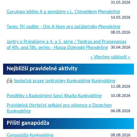
31.05.2026
Gurujoga bílého A a semdziny s L. Chmelíkem
Phendeling
14.05.2026
Tanec Tří vadžer - Om A Hum pro začátečníky
Phendeling
08.05.2026
Jantry a Pránájámy a 4. a 5. série / Yantras and Pranayamas
of 4th. and 5th. series - Honza Dolenský
Phendeling
30.04.2026
» Všechny události »
Nejbližší pravidelné aktivity
Společná praxe jantrajógy Kunkyabling
Kunkyabling
11.08.2026
Pondělky s Radostnými tanci Khaita
Kunkyabling
10.08.2026
Pravidelná čtvrteční setkání pro zájemce o Dzogchen
Kunkyabling
06.08.2026
Příští ganapúdža
Ganapúdža
Kunkyabling
08.08.2026