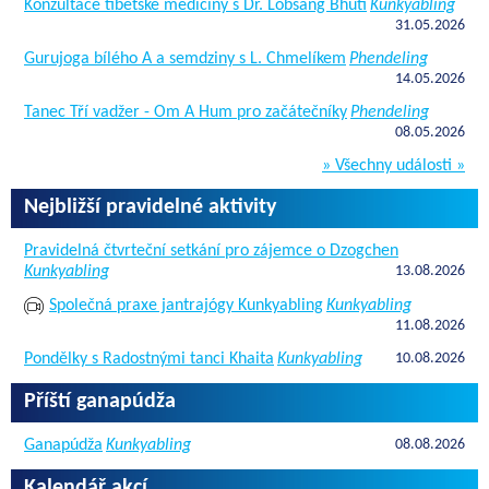
Konzultace tibetské medicíny s Dr. Lobsang Bhuti
Kunkyabling
31.05.2026
Gurujoga bílého A a semdziny s L. Chmelíkem
Phendeling
14.05.2026
Tanec Tří vadžer - Om A Hum pro začátečníky
Phendeling
08.05.2026
» Všechny události »
Nejbližší pravidelné aktivity
Pravidelná čtvrteční setkání pro zájemce o Dzogchen
Kunkyabling
13.08.2026
Společná praxe jantrajógy Kunkyabling
Kunkyabling
11.08.2026
Pondělky s Radostnými tanci Khaita
Kunkyabling
10.08.2026
Příští ganapúdža
Ganapúdža
Kunkyabling
08.08.2026
Kalendář akcí