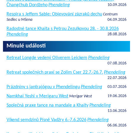
Čhangčhub Dordžeho
Phendeling
10.09.2026
Respira s Jeffem Sable: Objevování zázraků dechu
Centrum
Sedlec u Mšena
04.09.2026
Radostné tance Khaita s Petrou Zezulkovou 28. - 30.8.2026
Phendeling
28.08.2026
Minulé události
Retreat Longde vedený Oliverem Leickem
Phendeling
07.08.2026
Retreat společných praxí se Zolim Cser 22.7.-26.7.
Phendeling
22.07.2026
Prázdniny s jantrajógou v Phendelingu
Phendeling
03.07.2026
Namkhai Yeshi v Merigaru West
19.06.2026
Merigar West
Společná praxe tance na mandale a Khaity
Phendeling
13.06.2026
Víkend semdzinů Písně Vadžry 6.-7.6.2026
Phendeling
06.06.2026