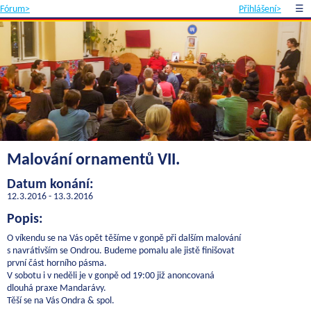
Fórum>
Přihlášení>
☰
Malování ornamentů VII.
Datum konání:
12.3.2016 - 13.3.2016
Popis:
O víkendu se na Vás opět těšíme v gonpě při dalším malování
s navrátivším se Ondrou. Budeme pomalu ale jistě finišovat
první část horního pásma.
V sobotu i v neděli je v gonpě od 19:00 již anoncovaná
dlouhá praxe Mandarávy.
Těší se na Vás Ondra & spol.