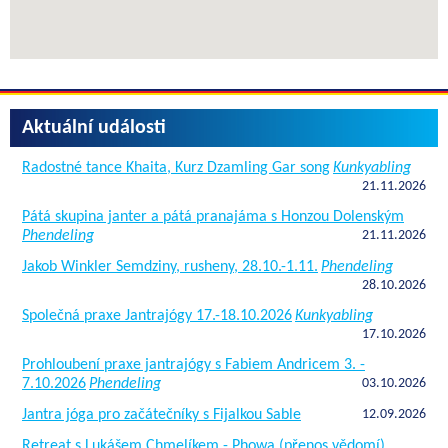
Aktuální události
Radostné tance Khaita, Kurz Dzamling Gar song
Kunkyabling
21.11.2026
Pátá skupina janter a pátá pranajáma s Honzou Dolenským
Phendeling
21.11.2026
Jakob Winkler Semdziny, rusheny, 28.10.-1.11.
Phendeling
28.10.2026
Společná praxe Jantrajógy 17.-18.10.2026
Kunkyabling
17.10.2026
Prohloubení praxe jantrajógy s Fabiem Andricem 3. -
7.10.2026
Phendeling
03.10.2026
Jantra jóga pro začátečníky s Fijalkou Sable
12.09.2026
Retreat s Lukášem Chmelíkem - Phowa (přenos vědomí)