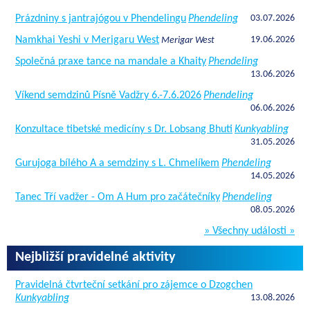
Prázdniny s jantrajógou v Phendelingu
Phendeling
03.07.2026
Namkhai Yeshi v Merigaru West
19.06.2026
Merigar West
Společná praxe tance na mandale a Khaity
Phendeling
13.06.2026
Víkend semdzinů Písně Vadžry 6.-7.6.2026
Phendeling
06.06.2026
Konzultace tibetské medicíny s Dr. Lobsang Bhuti
Kunkyabling
31.05.2026
Gurujoga bílého A a semdziny s L. Chmelíkem
Phendeling
14.05.2026
Tanec Tří vadžer - Om A Hum pro začátečníky
Phendeling
08.05.2026
» Všechny události »
Nejbližší pravidelné aktivity
Pravidelná čtvrteční setkání pro zájemce o Dzogchen
Kunkyabling
13.08.2026