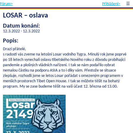
Fórum>
Přihlášení>
☰
LOSAR – oslava
Datum konání:
12.3.2022 - 12.3.2022
Popis:
Drazí přátelé,
s radostí vás zveme na letošní Losar vodního Tygra. Minulý rok jsme poprvé
po 18 letech vynechali oslavu tibetského Nového roku z důvodu probíhajíci
pandemie a plošných vládních nařízení. I tak se nám podařilo vybrat
nemalou částku na podporu ASIA a to i díky vám. Přestože se situace
zlepšuje, rozhodli jsme se letos Losar pořádat s omezeným programem v
menších prostorech Tibet Open House. I tak se můžete těšit na bohatý
program. My se zase budeme těšit na vaši účast 12. března od 13.00.