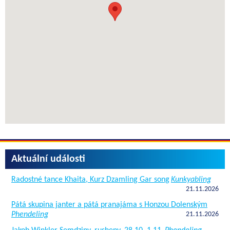
Aktuální události
Radostné tance Khaita, Kurz Dzamling Gar song
Kunkyabling
21.11.2026
Pátá skupina janter a pátá pranajáma s Honzou Dolenským
Phendeling
21.11.2026