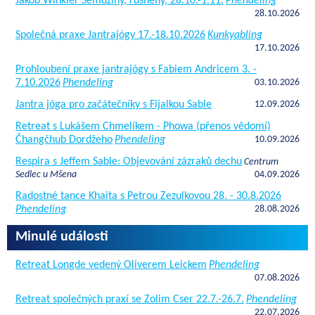
Jakob Winkler Semdziny, rusheny, 28.10.-1.11.
Phendeling
28.10.2026
Společná praxe Jantrajógy 17.-18.10.2026
Kunkyabling
17.10.2026
Prohloubení praxe jantrajógy s Fabiem Andricem 3. -
7.10.2026
Phendeling
03.10.2026
Jantra jóga pro začátečníky s Fijalkou Sable
12.09.2026
Retreat s Lukášem Chmelíkem - Phowa (přenos vědomí)
Čhangčhub Dordžeho
Phendeling
10.09.2026
Respira s Jeffem Sable: Objevování zázraků dechu
Centrum
Sedlec u Mšena
04.09.2026
Radostné tance Khaita s Petrou Zezulkovou 28. - 30.8.2026
Phendeling
28.08.2026
Minulé události
Retreat Longde vedený Oliverem Leickem
Phendeling
07.08.2026
Retreat společných praxí se Zolim Cser 22.7.-26.7.
Phendeling
22.07.2026