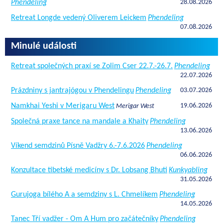
Phendeling
28.08.2026
Retreat Longde vedený Oliverem Leickem
Phendeling
07.08.2026
Minulé události
Retreat společných praxí se Zolim Cser 22.7.-26.7.
Phendeling
22.07.2026
Prázdniny s jantrajógou v Phendelingu
Phendeling
03.07.2026
Namkhai Yeshi v Merigaru West
19.06.2026
Merigar West
Společná praxe tance na mandale a Khaity
Phendeling
13.06.2026
Víkend semdzinů Písně Vadžry 6.-7.6.2026
Phendeling
06.06.2026
Konzultace tibetské medicíny s Dr. Lobsang Bhuti
Kunkyabling
31.05.2026
Gurujoga bílého A a semdziny s L. Chmelíkem
Phendeling
14.05.2026
Tanec Tří vadžer - Om A Hum pro začátečníky
Phendeling