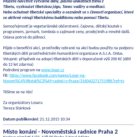
Můžete navštívit výtvarné dílny, pásmo unikátních filmů z
Tibetu,
vyzkoušet tibetskou jógu, Tanec vadžry a meditaci.
Nebo ochutnat tibetské speciality a seznámit se s činností organizací, které
se aktivně věnují tibetskému buddhismu nebo pomoci Tibetu.
Samozřejmostí je vegetariánské občerstvení, čajovna, dětský koutek s
programem, jarmark, tombola o zajímavé ceny, prodej knih a mnohé další.
Oslava potrvá do půlnoci.
Půjde o benefiční akci, prostředky vybrané na akci budou použity na podporu
tibetských dětí prostřednictvím humanitární organizace A.S.I.A. Onlus.
Vstupné: příspěvek na adopci tibetských dětí v doporučené výši 200 Kč (děti
do 12 let zdarma)
Podrobný program na
www.losar.cz
FB:
https://www.facebook.com/pages/Losar-na-
Novom%C4%9Bstsk%C3%A9-radnici-v-Praze/316042271751986?ref=ts
Těšíme se na Vás!
Za organizátory Losaru
Tereza Stárková
Datum publikování:
21.12.2015 10:34
Místo konání - Novoměstská radnice Praha 2