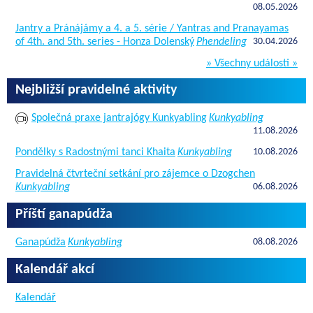
08.05.2026
Jantry a Pránájámy a 4. a 5. série / Yantras and Pranayamas
of 4th. and 5th. series - Honza Dolenský
Phendeling
30.04.2026
» Všechny události »
Nejbližší pravidelné aktivity
Společná praxe jantrajógy Kunkyabling
Kunkyabling
11.08.2026
Pondělky s Radostnými tanci Khaita
Kunkyabling
10.08.2026
Pravidelná čtvrteční setkání pro zájemce o Dzogchen
Kunkyabling
06.08.2026
Příští ganapúdža
Ganapúdža
Kunkyabling
08.08.2026
Kalendář akcí
Kalendář