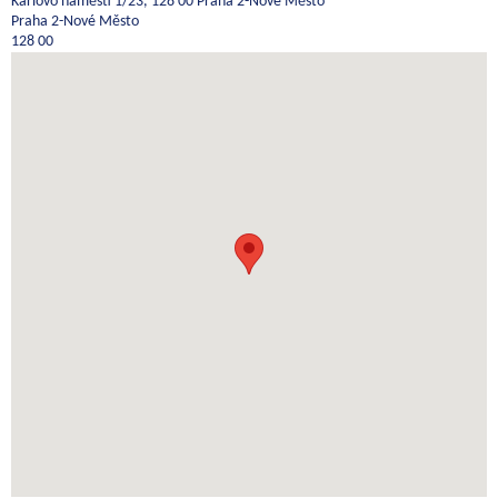
Karlovo náměstí 1/23, 128 00 Praha 2-Nové Město
Praha 2-Nové Město
128 00