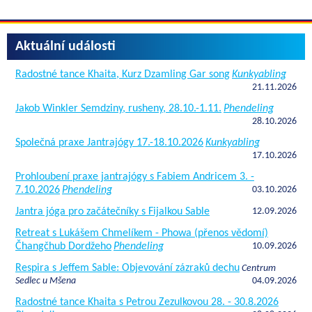
Aktuální události
Radostné tance Khaita, Kurz Dzamling Gar song
Kunkyabling
21.11.2026
Jakob Winkler Semdziny, rusheny, 28.10.-1.11.
Phendeling
28.10.2026
Společná praxe Jantrajógy 17.-18.10.2026
Kunkyabling
17.10.2026
Prohloubení praxe jantrajógy s Fabiem Andricem 3. -
7.10.2026
Phendeling
03.10.2026
Jantra jóga pro začátečníky s Fijalkou Sable
12.09.2026
Retreat s Lukášem Chmelíkem - Phowa (přenos vědomí)
Čhangčhub Dordžeho
Phendeling
10.09.2026
Respira s Jeffem Sable: Objevování zázraků dechu
Centrum
Sedlec u Mšena
04.09.2026
Radostné tance Khaita s Petrou Zezulkovou 28. - 30.8.2026