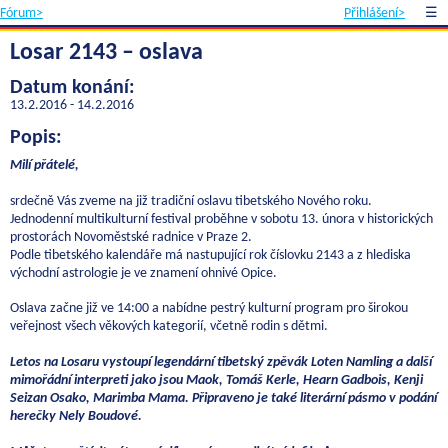
Fórum>
Přihlášení>
☰
Losar 2143 – oslava
Datum konání:
13.2.2016 - 14.2.2016
Popis:
Milí přátelé,
srdečně Vás zveme na již tradiční oslavu tibetského Nového roku.
Jednodenní multikulturní festival proběhne v sobotu 13. února v historických
prostorách Novoměstské radnice v Praze 2.
Podle tibetského kalendáře má nastupující rok číslovku 2143 a z hlediska
východní astrologie je ve znamení ohnivé Opice.
Oslava začne již ve 14:00 a nabídne pestrý kulturní program pro širokou
veřejnost všech věkových kategorií, včetně rodin s dětmi.
Letos na Losaru vystoupí legendární tibetský zpěvák Loten Namling a další
mimořádní interpreti jako jsou
Maok, Tomáš Kerle, Hearn Gadbois, Kenji
Seizan Osako, Marimba Mama.
Připraveno je také literární pásmo v podání
herečky Nely Boudové.