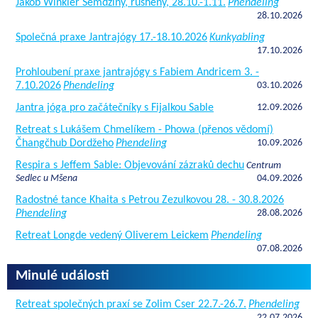
Jakob Winkler Semdziny, rusheny, 28.10.-1.11.
Phendeling
28.10.2026
Společná praxe Jantrajógy 17.-18.10.2026
Kunkyabling
17.10.2026
Prohloubení praxe jantrajógy s Fabiem Andricem 3. -
7.10.2026
Phendeling
03.10.2026
Jantra jóga pro začátečníky s Fijalkou Sable
12.09.2026
Retreat s Lukášem Chmelíkem - Phowa (přenos vědomí)
Čhangčhub Dordžeho
Phendeling
10.09.2026
Respira s Jeffem Sable: Objevování zázraků dechu
Centrum
Sedlec u Mšena
04.09.2026
Radostné tance Khaita s Petrou Zezulkovou 28. - 30.8.2026
Phendeling
28.08.2026
Retreat Longde vedený Oliverem Leickem
Phendeling
07.08.2026
Minulé události
Retreat společných praxí se Zolim Cser 22.7.-26.7.
Phendeling
22.07.2026