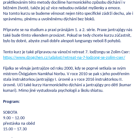
praktikováním této metody docílíme harmonického způsobu dýchání i v
běžném životě, takže jej už více nebudou ovládat myšlenky a emoce.
Na tomto kurzu se budeme věnovat nejen této specifické zádrži dechu, ale i
správnému, plnému a uvolněnému dýchání bez bloků.
Připravte se na studium a praxi pránájám 1. a 2. série. Praxe jantrajógy nás
také bude tímto víkendem provázet. Pokud se tedy chcete kurzu zúčastnit,
bylo by dobré, abyste znali dobře alespoň lungsangy neboli 8 pohybů.
Tento kurz je také přípravou na vánoční retreat 7. lodžongu se Zolim Cser:
https://www.dzogchen.cz/udalost/retreat-na-7-lodzong-se-zolim-cser/
Fijalka se věnuje jantrajóze od roku 2000, kdy se poprvé setkala se svým
mistrem Čhögjalem Namkhai Norbu. V roce 2010 se pak s jeho pověřením
stala instruktorkou jantrajógy I. úrovně a v roce 2016 instruktorkou II.
úrovně. Učí také kurzy Harmonického dýchání a jantrajógy pro děti (kumar
kumari). Mimo jiné vystudovala psychologii a školu shiatsu.
Program:
SOBOTA
9.00 – 12.00
přestávka na oběd
15.00 – 17.30