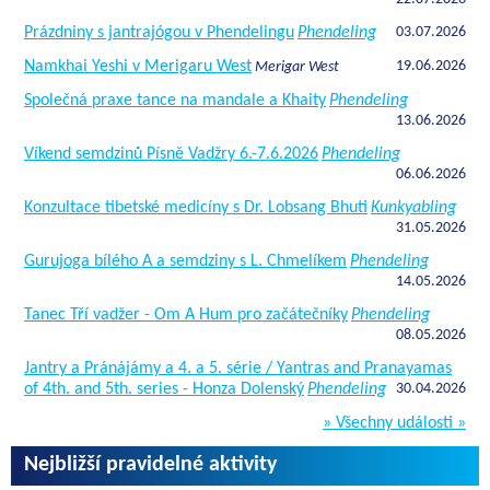
Prázdniny s jantrajógou v Phendelingu
Phendeling
03.07.2026
Namkhai Yeshi v Merigaru West
19.06.2026
Merigar West
Společná praxe tance na mandale a Khaity
Phendeling
13.06.2026
Víkend semdzinů Písně Vadžry 6.-7.6.2026
Phendeling
06.06.2026
Konzultace tibetské medicíny s Dr. Lobsang Bhuti
Kunkyabling
31.05.2026
Gurujoga bílého A a semdziny s L. Chmelíkem
Phendeling
14.05.2026
Tanec Tří vadžer - Om A Hum pro začátečníky
Phendeling
08.05.2026
Jantry a Pránájámy a 4. a 5. série / Yantras and Pranayamas
of 4th. and 5th. series - Honza Dolenský
Phendeling
30.04.2026
» Všechny události »
Nejbližší pravidelné aktivity