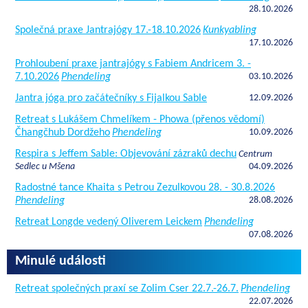
28.10.2026
Společná praxe Jantrajógy 17.-18.10.2026
Kunkyabling
17.10.2026
Prohloubení praxe jantrajógy s Fabiem Andricem 3. -
7.10.2026
Phendeling
03.10.2026
Jantra jóga pro začátečníky s Fijalkou Sable
12.09.2026
Retreat s Lukášem Chmelíkem - Phowa (přenos vědomí)
Čhangčhub Dordžeho
Phendeling
10.09.2026
Respira s Jeffem Sable: Objevování zázraků dechu
Centrum
Sedlec u Mšena
04.09.2026
Radostné tance Khaita s Petrou Zezulkovou 28. - 30.8.2026
Phendeling
28.08.2026
Retreat Longde vedený Oliverem Leickem
Phendeling
07.08.2026
Minulé události
Retreat společných praxí se Zolim Cser 22.7.-26.7.
Phendeling
22.07.2026