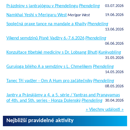
Prázdniny s jantrajógou v Phendelingu
Phendeling
03.07.2026
Namkhai Yeshi v Merigaru West
19.06.2026
Merigar West
Společná praxe tance na mandale a Khaity
Phendeling
13.06.2026
Víkend semdzinů Písně Vadžry 6.-7.6.2026
Phendeling
06.06.2026
Konzultace tibetské medicíny s Dr. Lobsang Bhuti
Kunkyabling
31.05.2026
Gurujoga bílého A a semdziny s L. Chmelíkem
Phendeling
14.05.2026
Tanec Tří vadžer - Om A Hum pro začátečníky
Phendeling
08.05.2026
Jantry a Pránájámy a 4. a 5. série / Yantras and Pranayamas
of 4th. and 5th. series - Honza Dolenský
Phendeling
30.04.2026
» Všechny události »
Nejbližší pravidelné aktivity