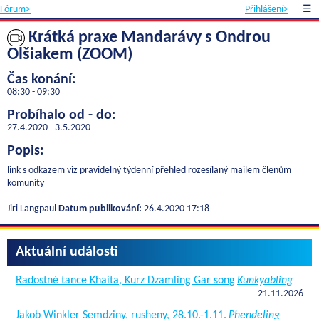
Fórum>
Přihlášení>
☰
Krátká praxe Mandarávy s Ondrou
Olšiakem (ZOOM)
Čas konání:
08:30 - 09:30
Probíhalo od - do:
27.4.2020 - 3.5.2020
Popis:
link s odkazem viz pravidelný týdenní přehled rozesílaný mailem členům
komunity
Jiri Langpaul
Datum publikování:
26.4.2020 17:18
Aktuální události
Radostné tance Khaita, Kurz Dzamling Gar song
Kunkyabling
21.11.2026
Jakob Winkler Semdziny, rusheny, 28.10.-1.11.
Phendeling