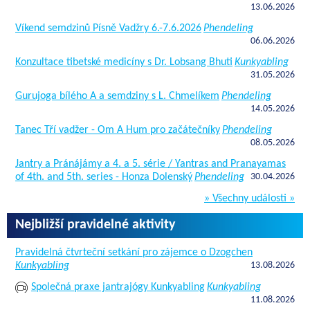
13.06.2026
Víkend semdzinů Písně Vadžry 6.-7.6.2026
Phendeling
06.06.2026
Konzultace tibetské medicíny s Dr. Lobsang Bhuti
Kunkyabling
31.05.2026
Gurujoga bílého A a semdziny s L. Chmelíkem
Phendeling
14.05.2026
Tanec Tří vadžer - Om A Hum pro začátečníky
Phendeling
08.05.2026
Jantry a Pránájámy a 4. a 5. série / Yantras and Pranayamas
of 4th. and 5th. series - Honza Dolenský
Phendeling
30.04.2026
» Všechny události »
Nejbližší pravidelné aktivity
Pravidelná čtvrteční setkání pro zájemce o Dzogchen
Kunkyabling
13.08.2026
Společná praxe jantrajógy Kunkyabling
Kunkyabling
11.08.2026