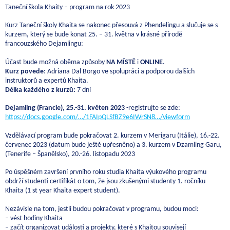
Taneční škola Khaity – program na rok 2023
Kurz Taneční školy Khaita se nakonec přesouvá z Phendelingu a slučuje se s
kurzem, který se bude konat 25. – 31. května v krásné přírodě
francouzského Dejamlingu:
Účast bude možná oběma způsoby
NA MÍSTĚ
i
ONLINE
.
Kurz povede
: Adriana Dal Borgo ve spolupráci a podporou dalších
instruktorů a expertů Khaita.
Délka každého z kurzů:
7 dní
Dejamling (Francie), 25.-31. květen 2023
-registrujte se zde:
https://docs.google.com/…/1FAIpQLSfBZ9e6IWrSN8…/viewform
Vzdělávací program bude pokračovat 2. kurzem v Merigaru (Itálie), 16.-22.
červenec 2023 (datum bude ještě upřesněno) a 3. kurzem v Dzamling Garu,
(Tenerife – Španělsko), 20.-26. listopadu 2023
Po úspěšném završení prvního roku studia Khaita výukového programu
obdrží studenti certifikát o tom, že jsou zkušenými studenty 1. ročníku
Khaita (1 st year Khaita expert student).
Nezávisle na tom, jestli budou pokračovat v programu, budou moci:
– vést hodiny Khaita
– začít organizovat události a projekty, které s Khaitou souvisejí