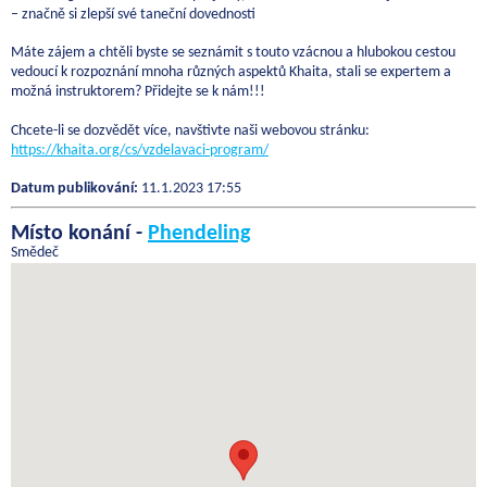
– značně si zlepší své taneční dovednosti
Máte zájem a chtěli byste se seznámit s touto vzácnou a hlubokou cestou
vedoucí k rozpoznání mnoha různých aspektů Khaita, stali se expertem a
možná instruktorem? Přidejte se k nám!!!
Chcete-li se dozvědět více, navštivte naši webovou stránku:
https://khaita.org/cs/vzdelavaci-program/
Datum publikování:
11.1.2023 17:55
Místo konání -
Phendeling
Smědeč