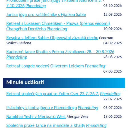
Prohloubení praxe jantrajógy s Fabiem Andricem 3. -
7.10.2026
Phendeling
03.10.2026
Jantra jóga pro začátečníky s Fijalkou Sable
12.09.2026
Retreat s Lukášem Chmelíkem - Phowa (přenos vědomí)
Čhangčhub Dordžeho
Phendeling
10.09.2026
Respira s Jeffem Sable: Objevování zázraků dechu
Centrum
Sedlec u Mšena
04.09.2026
Radostné tance Khaita s Petrou Zezulkovou 28. - 30.8.2026
Phendeling
28.08.2026
Retreat Longde vedený Oliverem Leickem
Phendeling
07.08.2026
Minulé události
Retreat společných praxí se Zolim Cser 22.7.-26.7.
Phendeling
22.07.2026
Prázdniny s jantrajógou v Phendelingu
Phendeling
03.07.2026
Namkhai Yeshi v Merigaru West
19.06.2026
Merigar West
Společná praxe tance na mandale a Khaity
Phendeling