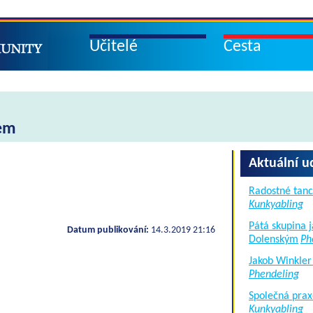
Učitelé
Cesta
rem
Aktuální u
Radostné tanc
Kunkyabling
Pátá skupina 
Datum publikování:
14.3.2019 21:16
Dolenským
Ph
Jakob Winkler
Phendeling
Společná prax
Kunkyabling