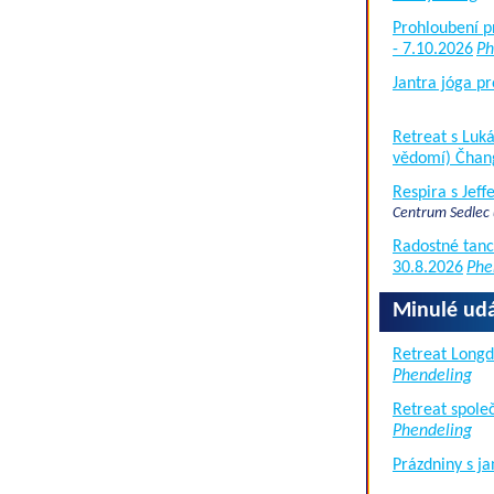
Prohloubení p
- 7.10.2026
Ph
Jantra jóga pr
Retreat s Lu
vědomí) Čhan
Respira s Jef
Centrum Sedlec
Radostné tanc
30.8.2026
Phe
Minulé udá
Retreat Long
Phendeling
Retreat společ
Phendeling
Prázdniny s j