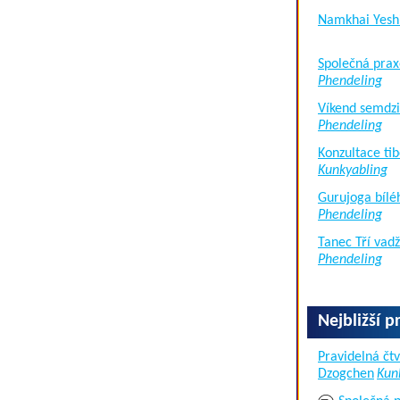
Namkhai Yesh
Společná prax
Phendeling
Víkend semdzi
Phendeling
Konzultace tib
Kunkyabling
Gurujoga bílé
Phendeling
Tanec Tří vad
Phendeling
Nejbližší p
Pravidelná čtv
Dzogchen
Kun