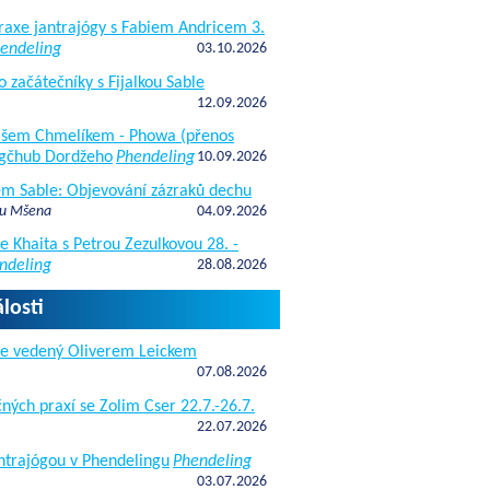
raxe jantrajógy s Fabiem Andricem 3.
endeling
03.10.2026
o začátečníky s Fijalkou Sable
12.09.2026
kášem Chmelíkem - Phowa (přenos
gčhub Dordžeho
Phendeling
10.09.2026
fem Sable: Objevování zázraků dechu
 u Mšena
04.09.2026
e Khaita s Petrou Zezulkovou 28. -
ndeling
28.08.2026
losti
de vedený Oliverem Leickem
07.08.2026
ných praxí se Zolim Cser 22.7.-26.7.
22.07.2026
antrajógou v Phendelingu
Phendeling
03.07.2026