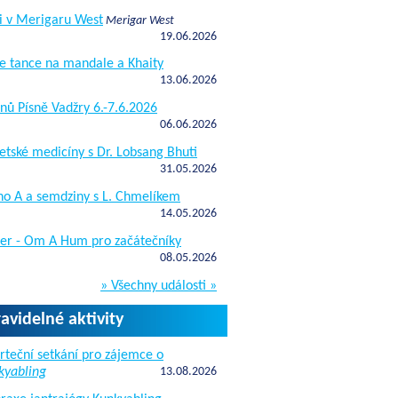
i v Merigaru West
Merigar West
19.06.2026
e tance na mandale a Khaity
13.06.2026
nů Písně Vadžry 6.-7.6.2026
06.06.2026
etské medicíny s Dr. Lobsang Bhuti
31.05.2026
ho A a semdziny s L. Chmelíkem
14.05.2026
žer - Om A Hum pro začátečníky
08.05.2026
» Všechny události »
ravidelné aktivity
rteční setkání pro zájemce o
kyabling
13.08.2026