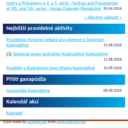
Jantry a Pránájámy a 4. a 5. série / Yantras and Pranayamas
of 4th. and 5th. series - Honza Dolenský
Phendeling
30.04.2026
» Všechny události »
Nejbližší pravidelné aktivity
Pravidelná čtvrteční setkání pro zájemce o Dzogchen
Kunkyabling
13.08.2026
Společná praxe jantrajógy Kunkyabling
Kunkyabling
11.08.2026
Pondělky s Radostnými tanci Khaita
Kunkyabling
10.08.2026
Příští ganapúdža
Ganapúdža
Kunkyabling
08.08.2026
Kalendář akcí
Kalendář
Icons made by
DinosoftLabs
from
www.flaticon.com