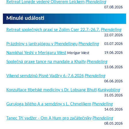
Retreat Longde vedený Oliverem Leickem
Phendeling
07.08.2026
Minulé události
Retreat společných praxí se Zolim Cser 22.7.-26.7.
Phendeling
22.07.2026
Prázdniny s jantrajógou v Phendelingu
Phendeling
03.07.2026
Namkhai Yeshi v Merigaru West
19.06.2026
Merigar West
Společná praxe tance na mandale a Khaity
Phendeling
13.06.2026
Víkend semdzinů Písně Vadžry 6.-7.6.2026
Phendeling
06.06.2026
Konzultace tibetské medicíny s Dr. Lobsang Bhuti
Kunkyabling
31.05.2026
Gurujoga bílého A a semdziny s L. Chmelíkem
Phendeling
14.05.2026
Tanec Tří vadžer - Om A Hum pro začátečníky
Phendeling
08.05.2026