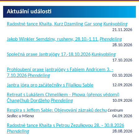
Aktuální události
Radostné tance Khaita, Kurz Dzamling Gar song
Kunkyabling
21.11.2026
Jakob Winkler Semdziny, rusheny, 28.10.-1.11.
Phendeling
28.10.2026
Společná praxe Jantrajógy 17.-18.10.2026
Kunkyabling
17.10.2026
Prohloubení praxe jantrajógy s Fabiem Andricem 3. -
7.10.2026
Phendeling
03.10.2026
Jantra jóga pro začátečníky s Fijalkou Sable
12.09.2026
Retreat s Lukášem Chmelíkem - Phowa (přenos vědomí)
Čhangčhub Dordžeho
Phendeling
10.09.2026
Respira s Jeffem Sable: Objevování zázraků dechu
Centrum
Sedlec u Mšena
04.09.2026
Radostné tance Khaita s Petrou Zezulkovou 28. - 30.8.2026
Phendeling
28.08.2026