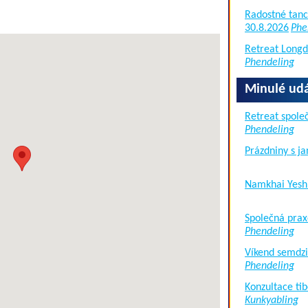
Radostné tanc
30.8.2026
Phe
Retreat Long
Phendeling
Minulé udá
Retreat společ
Phendeling
Prázdniny s j
Namkhai Yesh
Společná prax
Phendeling
Víkend semdzi
Phendeling
Konzultace tib
Kunkyabling