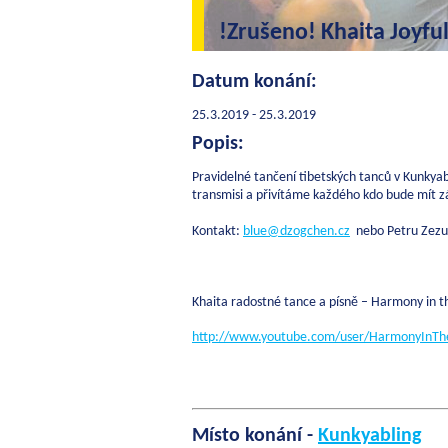
!Zrušeno! Khaita Joyfu
Datum konání:
25.3.2019 - 25.3.2019
Popis:
Pravidelné tančení tibetských tanců v Kunkyab
transmisi a přivítáme každého kdo bude mít zá
Kontakt:
blue@dzogchen.cz
nebo Petru Zezulk
Khaita radostné tance a písně – Harmony in t
http://www.youtube.com/user/HarmonyInTh
Místo konání -
Kunkyabling