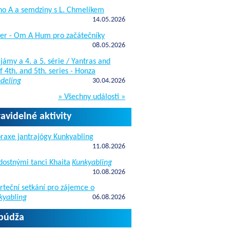
ho A a semdziny s L. Chmelíkem
14.05.2026
žer - Om A Hum pro začátečníky
08.05.2026
jámy a 4. a 5. série / Yantras and
 4th. and 5th. series - Honza
deling
30.04.2026
» Všechny události »
ravidelné aktivity
raxe jantrajógy Kunkyabling
11.08.2026
dostnými tanci Khaita
Kunkyabling
10.08.2026
rteční setkání pro zájemce o
kyabling
06.08.2026
apúdža