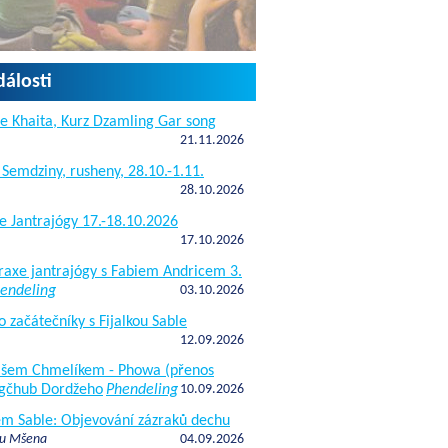
dálosti
e Khaita, Kurz Dzamling Gar song
21.11.2026
 Semdziny, rusheny, 28.10.-1.11.
28.10.2026
e Jantrajógy 17.-18.10.2026
17.10.2026
raxe jantrajógy s Fabiem Andricem 3.
endeling
03.10.2026
o začátečníky s Fijalkou Sable
12.09.2026
kášem Chmelíkem - Phowa (přenos
gčhub Dordžeho
Phendeling
10.09.2026
fem Sable: Objevování zázraků dechu
 u Mšena
04.09.2026