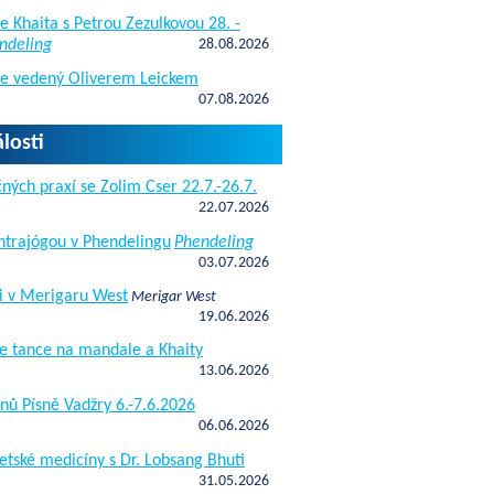
e Khaita s Petrou Zezulkovou 28. -
ndeling
28.08.2026
de vedený Oliverem Leickem
07.08.2026
losti
ných praxí se Zolim Cser 22.7.-26.7.
22.07.2026
antrajógou v Phendelingu
Phendeling
03.07.2026
i v Merigaru West
Merigar West
19.06.2026
e tance na mandale a Khaity
13.06.2026
nů Písně Vadžry 6.-7.6.2026
06.06.2026
etské medicíny s Dr. Lobsang Bhuti
31.05.2026