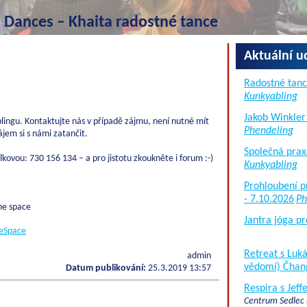
l Dances – Khaita radostné tance
Aktuální u
Radostné tanc
Kunkyabling
Jakob Winkler
lingu. Kontaktujte nás v případě zájmu, není nutné mít
Phendeling
jem si s námi zatančit.
Společná prax
ovou: 730 156 134 – a pro jistotu zkoukněte i forum :-)
Kunkyabling
Prohloubení p
- 7.10.2026
Ph
he space
Jantra jóga pr
eSpace
Retreat s Lu
admin
vědomí) Čhan
Datum publikování:
25.3.2019 13:57
Respira s Jef
Centrum Sedlec