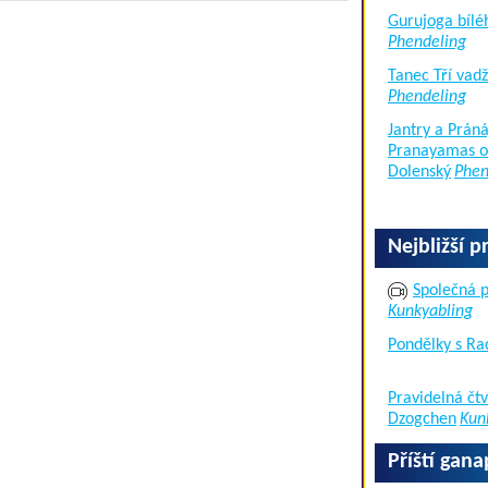
Gurujoga bílé
Phendeling
Tanec Tří vad
Phendeling
Jantry a Práná
Pranayamas of
Dolenský
Phen
Nejbližší p
Společná p
Kunkyabling
Pondělky s Ra
Pravidelná čtv
Dzogchen
Kun
Příští gan