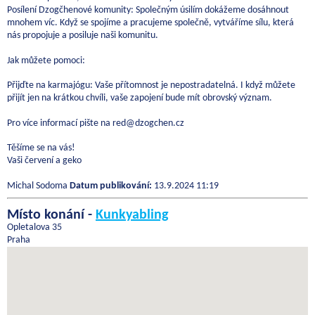
Posílení Dzogčhenové komunity: Společným úsilím dokážeme dosáhnout
mnohem víc. Když se spojíme a pracujeme společně, vytváříme sílu, která
nás propojuje a posiluje naši komunitu.
Jak můžete pomoci:
Přijďte na karmajógu: Vaše přítomnost je nepostradatelná. I když můžete
přijít jen na krátkou chvíli, vaše zapojení bude mít obrovský význam.
Pro více informací pište na red@dzogchen.cz
Těšíme se na vás!
Vaši červení a geko
Michal Sodoma
Datum publikování:
13.9.2024 11:19
Místo konání -
Kunkyabling
Opletalova 35
Praha