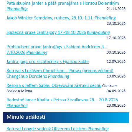
Pátá skupina janter a pátá pranajáma s Honzou Dolenským
Phendeling
21.11.2026
Jakob Winkler Semdziny, rusheny, 28.10.-1.11.
Phendeling
28.10.2026
Společná praxe Jantrajógy 17.-18.10.2026
Kunkyabling
17.10.2026
Prohloubení praxe jantrajógy s Fabiem Andricem 3. -
7.10.2026
Phendeling
03.10.2026
Jantra jóga pro začátečníky s Fijalkou Sable
12.09.2026
Retreat s Lukášem Chmelíkem - Phowa (přenos vědomí)
Čhangčhub Dordžeho
Phendeling
10.09.2026
Respira s Jeffem Sable: Objevování zázraků dechu
Centrum
Sedlec u Mšena
04.09.2026
Radostné tance Khaita s Petrou Zezulkovou 28. - 30.8.2026
Phendeling
28.08.2026
Minulé události
Retreat Longde vedený Oliverem Leickem
Phendeling