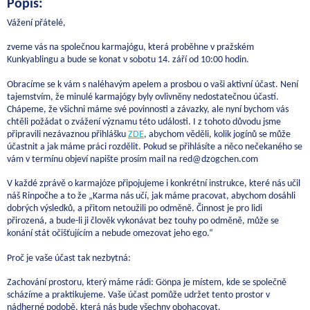
Popis:
Vážení přátelé,
zveme vás na společnou karmajógu, která proběhne v pražském
Kunkyablingu a bude se konat v sobotu 14. září od 10:00 hodin.
Obracíme se k vám s naléhavým apelem a prosbou o vaši aktivní účast. Není
tajemstvím, že minulé karmajógy byly ovlivněny nedostatečnou účastí.
Chápeme, že všichni máme své povinnosti a závazky, ale nyní bychom vás
chtěli požádat o zvážení významu této události. I z tohoto důvodu jsme
připravili nezávaznou přihlášku
ZDE
, abychom věděli, kolik jogínů se může
účastnit a jak máme práci rozdělit. Pokud se přihlásíte a něco nečekaného se
vám v termínu objeví napište prosím mail na red@dzogchen.com
V každé zprávě o karmajóze připojujeme i konkrétní instrukce, které nás učil
náš Rinpočhe a to že „Karma nás učí, jak máme pracovat, abychom dosáhli
dobrých výsledků, a přitom netoužili po odměně. Činnost je pro lidi
přirozená, a bude-li ji člověk vykonávat bez touhy po odměně, může se
konání stát očišťujícím a nebude omezovat jeho ego.“
Proč je vaše účast tak nezbytná:
Zachování prostoru, který máme rádi: Gönpa je místem, kde se společně
scházíme a praktikujeme. Vaše účast pomůže udržet tento prostor v
nádherné podobě, která nás bude všechny obohacovat.