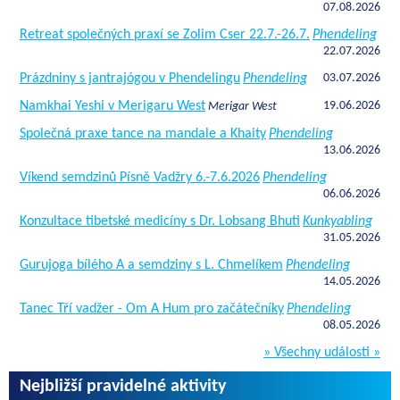
07.08.2026
Retreat společných praxí se Zolim Cser 22.7.-26.7.
Phendeling
22.07.2026
Prázdniny s jantrajógou v Phendelingu
Phendeling
03.07.2026
Namkhai Yeshi v Merigaru West
19.06.2026
Merigar West
Společná praxe tance na mandale a Khaity
Phendeling
13.06.2026
Víkend semdzinů Písně Vadžry 6.-7.6.2026
Phendeling
06.06.2026
Konzultace tibetské medicíny s Dr. Lobsang Bhuti
Kunkyabling
31.05.2026
Gurujoga bílého A a semdziny s L. Chmelíkem
Phendeling
14.05.2026
Tanec Tří vadžer - Om A Hum pro začátečníky
Phendeling
08.05.2026
» Všechny události »
Nejbližší pravidelné aktivity