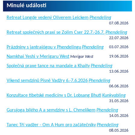
Minulé události
Retreat Longde vedený Oliverem Leickem
Phendeling
07.08.2026
Retreat společných praxí se Zolim Cser 22.7.-26.7.
Phendeling
22.07.2026
Prázdniny s jantrajógou v Phendelingu
Phendeling
03.07.2026
Namkhai Yeshi v Merigaru West
19.06.2026
Merigar West
Společná praxe tance na mandale a Khaity
Phendeling
13.06.2026
Víkend semdzinů Písně Vadžry 6.-7.6.2026
Phendeling
06.06.2026
Konzultace tibetské medicíny s Dr. Lobsang Bhuti
Kunkyabling
31.05.2026
Gurujoga bílého A a semdziny s L. Chmelíkem
Phendeling
14.05.2026
Tanec Tří vadžer - Om A Hum pro začátečníky
Phendeling
08.05.2026