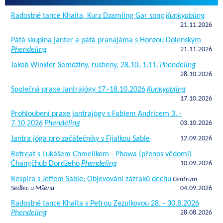
Radostné tance Khaita, Kurz Dzamling Gar song
Kunkyabling
21.11.2026
Pátá skupina janter a pátá pranajáma s Honzou Dolenským
Phendeling
21.11.2026
Jakob Winkler Semdziny, rusheny, 28.10.-1.11.
Phendeling
28.10.2026
Společná praxe Jantrajógy 17.-18.10.2026
Kunkyabling
17.10.2026
Prohloubení praxe jantrajógy s Fabiem Andricem 3. -
7.10.2026
Phendeling
03.10.2026
Jantra jóga pro začátečníky s Fijalkou Sable
12.09.2026
Retreat s Lukášem Chmelíkem - Phowa (přenos vědomí)
Čhangčhub Dordžeho
Phendeling
10.09.2026
Respira s Jeffem Sable: Objevování zázraků dechu
Centrum
Sedlec u Mšena
04.09.2026
Radostné tance Khaita s Petrou Zezulkovou 28. - 30.8.2026
Phendeling
28.08.2026