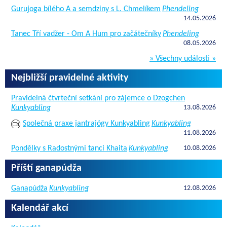
Gurujoga bílého A a semdziny s L. Chmelíkem
Phendeling
14.05.2026
Tanec Tří vadžer - Om A Hum pro začátečníky
Phendeling
08.05.2026
» Všechny události »
Nejbližší pravidelné aktivity
Pravidelná čtvrteční setkání pro zájemce o Dzogchen
Kunkyabling
13.08.2026
Společná praxe jantrajógy Kunkyabling
Kunkyabling
11.08.2026
Pondělky s Radostnými tanci Khaita
Kunkyabling
10.08.2026
Příští ganapúdža
Ganapúdža
Kunkyabling
12.08.2026
Kalendář akcí