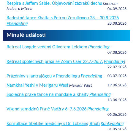
Respira s Jeffem Sable: Objevování zázraků dechu
Centrum
Sedlec u Mšena
04.09.2026
Radostné tance Khaita s Petrou Zezulkovou 28. - 30.8.2026
Phendeling
28.08.2026
Minulé události
Retreat Longde vedený Oliverem Leickem
Phendeling
07.08.2026
Retreat společných praxí se Zolim Cser 22.7.-26.7.
Phendeling
22.07.2026
Prázdniny s jantrajógou v Phendelingu
Phendeling
03.07.2026
Namkhai Yeshi v Merigaru West
19.06.2026
Merigar West
Společná praxe tance na mandale a Khaity
Phendeling
13.06.2026
Víkend semdzinů Písně Vadžry 6.-7.6.2026
Phendeling
06.06.2026
Konzultace tibetské medicíny s Dr. Lobsang Bhuti
Kunkyabling
31.05.2026