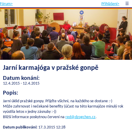
Fórum>
Přihlášení>
☰
Jarní karmajóga v pražské gonpě
Datum konání:
12.4.2015 - 12.4.2015
Popis:
Jarní úklid pražské gonpy. Přijďte všichni, na každého se dostane :-)
Může zahrnovat i nečekané benefity (účast na této karmajóze minulý rok
vyústila letos v jedny zásnuby :-))
Bližší informace poskytnou červení na
red@dzogchen.cz
.
Datum publikování:
17.3.2015 12:28