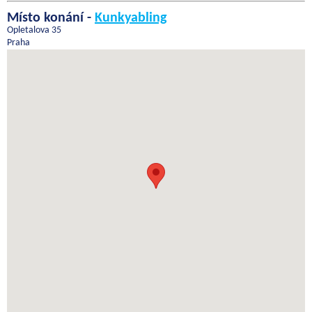
Místo konání -
Kunkyabling
Opletalova 35
Praha