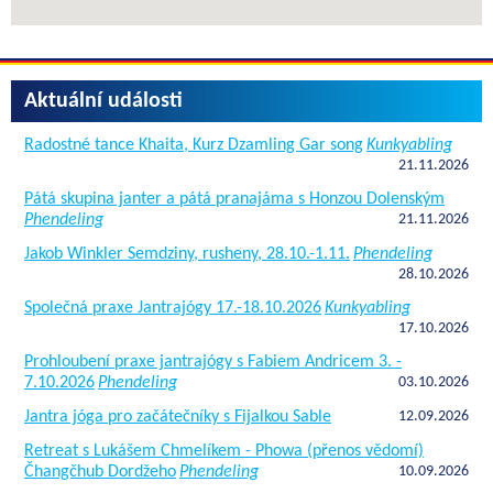
Aktuální události
Radostné tance Khaita, Kurz Dzamling Gar song
Kunkyabling
21.11.2026
Pátá skupina janter a pátá pranajáma s Honzou Dolenským
Phendeling
21.11.2026
Jakob Winkler Semdziny, rusheny, 28.10.-1.11.
Phendeling
28.10.2026
Společná praxe Jantrajógy 17.-18.10.2026
Kunkyabling
17.10.2026
Prohloubení praxe jantrajógy s Fabiem Andricem 3. -
7.10.2026
Phendeling
03.10.2026
Jantra jóga pro začátečníky s Fijalkou Sable
12.09.2026
Retreat s Lukášem Chmelíkem - Phowa (přenos vědomí)
Čhangčhub Dordžeho
Phendeling
10.09.2026