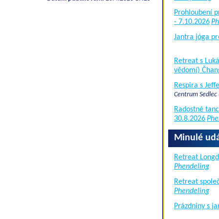
Prohloubení p
- 7.10.2026
Ph
Jantra jóga pr
Retreat s Lu
vědomí) Čhan
Respira s Jef
Centrum Sedlec
Radostné tanc
30.8.2026
Phe
Minulé udá
Retreat Long
Phendeling
Retreat společ
Phendeling
Prázdniny s j