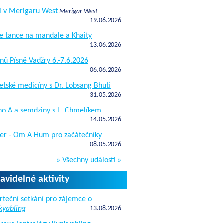
i v Merigaru West
Merigar West
19.06.2026
e tance na mandale a Khaity
13.06.2026
nů Písně Vadžry 6.-7.6.2026
06.06.2026
etské medicíny s Dr. Lobsang Bhuti
31.05.2026
ho A a semdziny s L. Chmelíkem
14.05.2026
žer - Om A Hum pro začátečníky
08.05.2026
» Všechny události »
ravidelné aktivity
rteční setkání pro zájemce o
kyabling
13.08.2026