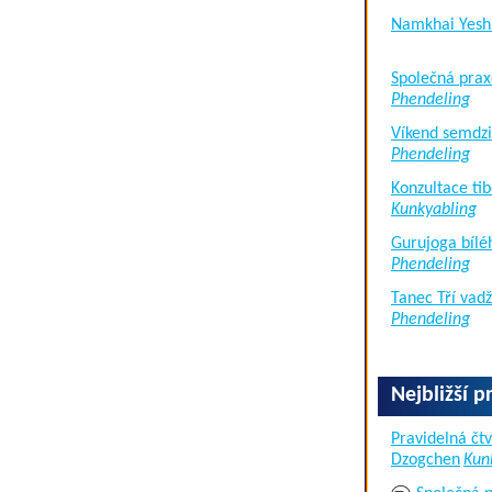
Namkhai Yesh
Společná prax
Phendeling
Víkend semdzi
Phendeling
Konzultace tib
Kunkyabling
Gurujoga bílé
Phendeling
Tanec Tří vad
Phendeling
Nejbližší p
Pravidelná čtv
Dzogchen
Kun