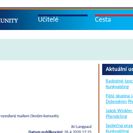
Učitelé
Cesta
Aktuální u
Radostné tanc
Kunkyabling
Pátá skupina 
Dolenským
Ph
Jakob Winkler
d rozesílaný mailem členům komunity
Phendeling
Společná prax
Jiri Langpaul
Kunkyabling
Datum publikování:
26.4.2020 17:25