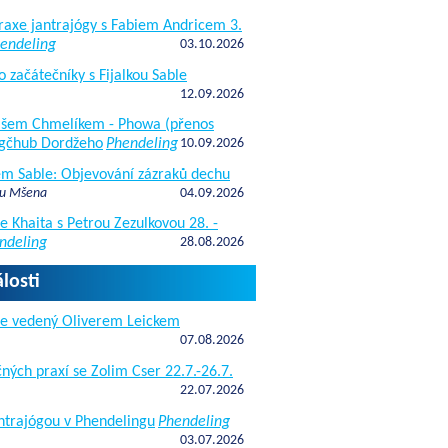
raxe jantrajógy s Fabiem Andricem 3.
endeling
03.10.2026
o začátečníky s Fijalkou Sable
12.09.2026
kášem Chmelíkem - Phowa (přenos
gčhub Dordžeho
Phendeling
10.09.2026
fem Sable: Objevování zázraků dechu
 u Mšena
04.09.2026
e Khaita s Petrou Zezulkovou 28. -
ndeling
28.08.2026
losti
de vedený Oliverem Leickem
07.08.2026
ných praxí se Zolim Cser 22.7.-26.7.
22.07.2026
antrajógou v Phendelingu
Phendeling
03.07.2026