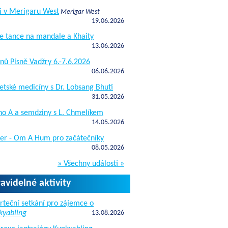
i v Merigaru West
Merigar West
19.06.2026
e tance na mandale a Khaity
13.06.2026
nů Písně Vadžry 6.-7.6.2026
06.06.2026
etské medicíny s Dr. Lobsang Bhuti
31.05.2026
ho A a semdziny s L. Chmelíkem
14.05.2026
žer - Om A Hum pro začátečníky
08.05.2026
» Všechny události »
ravidelné aktivity
rteční setkání pro zájemce o
kyabling
13.08.2026