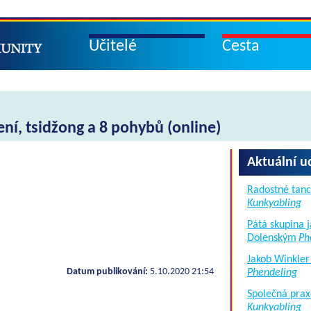
Učitelé
Cesta
ení, tsidžong a 8 pohybů (online)
Aktuální u
Radostné tanc
Kunkyabling
Pátá skupina 
Dolenským
Ph
Jakob Winkler
Datum publikování:
5.10.2020 21:54
Phendeling
Společná prax
Kunkyabling