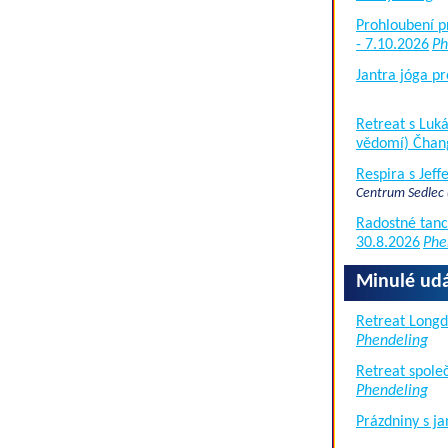
Prohloubení p
- 7.10.2026
Ph
Jantra jóga pr
Retreat s Lu
vědomí) Čhan
Respira s Jef
Centrum Sedlec
Radostné tanc
30.8.2026
Phe
Minulé udá
Retreat Long
Phendeling
Retreat společ
Phendeling
Prázdniny s j