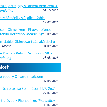
raxe jantrajógy s Fabiem Andricem 3.
endeling
03.10.2026
o začátečníky s Fijalkou Sable
12.09.2026
kášem Chmelíkem - Phowa (přenos
gčhub Dordžeho
Phendeling
10.09.2026
fem Sable: Objevování zázraků dechu
 u Mšena
04.09.2026
e Khaita s Petrou Zezulkovou 28. -
ndeling
28.08.2026
losti
de vedený Oliverem Leickem
07.08.2026
ných praxí se Zolim Cser 22.7.-26.7.
22.07.2026
antrajógou v Phendelingu
Phendeling
03.07.2026