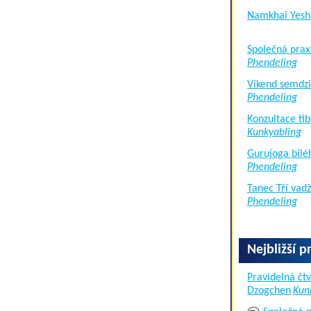
Namkhai Yesh
Společná prax
Phendeling
Víkend semdzi
Phendeling
Konzultace tib
Kunkyabling
Gurujoga bílé
Phendeling
Tanec Tří vad
Phendeling
Nejbližší p
Pravidelná čtv
Dzogchen
Kun