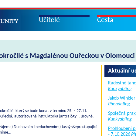
Učitelé
Cesta
pokročilé s Magdalénou Ouřeckou v Olomouci
Aktuální u
Radostné tanc
Kunkyabling
Jakob Winkler
Phendeling
kročilé, který se bude konat v termínu 25. – 27.11.
Společná prax
řecká, autorizovaná instruktorka jantrajógy I. úrovně.
Kunkyabling
zájem :) Duchovním i neduchovním:) Jasný všeprostupující
Prohloubení p
olníme…
- 7.10.2026
Ph