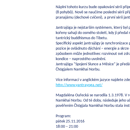
Náplní tohoto kurzu bude opakování sérií příp
(8 pohybů). Nově se naučíme poslední sérii pří
pranajámu (dechové cvičení), a první sérii jant
Jantrajóga je nejstarším systémem, který byl p
kořeny sahají do osmého století, kdy jí předa
tantrický buddhismus do Tibetu.
Specifický aspekt jantrajógy je synchronizace
pozice je ovládnuto dýchání – energie a skrze 
způsobem může jednotlivec rozvinout své zdra
kondice – naprostého uvolnění.
Jantrajóga “Spojení Slunce a Měsíce” je před
Čhögjalem Namkhai Norbu.
Více informací v anglickém jazyce najdete zde
http://www.yantrayoga.net/
Magdaléna Ouřecká se narodila 1.3.1978. V r
Namkhai Norbu. Od té doby, následuje jeho uče
pověřením Čhögjala Namkhai Norbu stala instr
Program:
pátek 25.11.2016
18:00 – 21:00