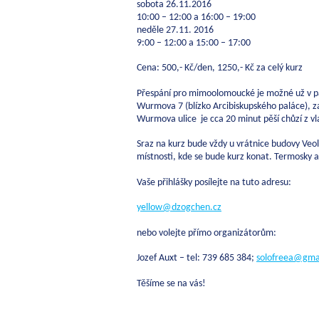
sobota 26.11.2016
10:00 – 12:00 a 16:00 – 19:00
neděle 27.11. 2016
9:00 – 12:00 a 15:00 – 17:00
Cena: 500,- Kč/den, 1250,- Kč za celý kurz
Přespání pro mimoolomoucké je možné už v 
Wurmova 7 (blízko Arcibiskupského paláce), z
Wurmova ulice je cca 20 minut pěší chůzí z v
Sraz na kurz bude vždy u vrátnice budovy Veo
místnosti, kde se bude kurz konat. Termosky a
Vaše přihlášky posílejte na tuto adresu:
yellow@dzogchen.cz
nebo volejte přímo organizátorům:
Jozef Auxt – tel: 739 685 384;
solofreea@gma
Těšíme se na vás!