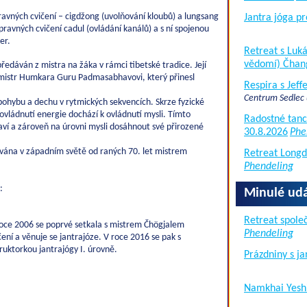
ravných cvičení – cigdžong (uvolňování kloubů) a lungsang
Jantra jóga pr
pravných cvičení cadul (ovládání kanálů) a s ní spojenou
er.
Retreat s Lu
vědomí) Čhan
ředáván z mistra na žáka v rámci tibetské tradice. Její
l mistr Humkara Guru Padmasabhavovi, který přinesl
Respira s Jef
Centrum Sedlec
 pohybu a dechu v rytmických sekvencích. Skrze fyzické
ovládnutí energie dochází k ovládnutí mysli. Tímto
Radostné tanc
ví a zároveň na úrovni mysli dosáhnout své přirozené
30.8.2026
Phe
ávána v západním světě od raných 70. let mistrem
Retreat Long
Phendeling
:
Minulé udá
Retreat společ
oce 2006 se poprvé setkala s mistrem Čhögjalem
Phendeling
ní a věnuje se jantrajóze. V roce 2016 se pak s
uktorkou jantrajógy I. úrovně.
Prázdniny s j
Namkhai Yesh