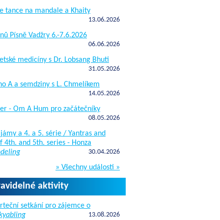
e tance na mandale a Khaity
13.06.2026
nů Písně Vadžry 6.-7.6.2026
06.06.2026
etské medicíny s Dr. Lobsang Bhuti
31.05.2026
ho A a semdziny s L. Chmelíkem
14.05.2026
žer - Om A Hum pro začátečníky
08.05.2026
jámy a 4. a 5. série / Yantras and
 4th. and 5th. series - Honza
deling
30.04.2026
» Všechny události »
ravidelné aktivity
rteční setkání pro zájemce o
kyabling
13.08.2026