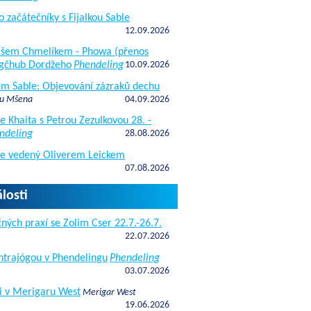
o začátečníky s Fijalkou Sable
12.09.2026
kášem Chmelíkem - Phowa (přenos
gčhub Dordžeho
Phendeling
10.09.2026
fem Sable: Objevování zázraků dechu
 u Mšena
04.09.2026
e Khaita s Petrou Zezulkovou 28. -
ndeling
28.08.2026
de vedený Oliverem Leickem
07.08.2026
losti
ných praxí se Zolim Cser 22.7.-26.7.
22.07.2026
antrajógou v Phendelingu
Phendeling
03.07.2026
i v Merigaru West
Merigar West
19.06.2026