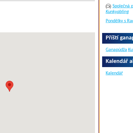
Společná p
Kunkyabling
Pondělky s Ra
Příští gan
Ganapúdža
Ku
Kalendář a
Kalendář