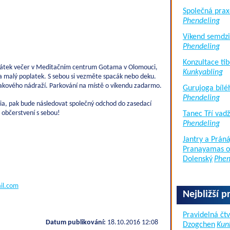
Společná prax
Phendeling
Víkend semdzi
Phendeling
Konzultace tib
pátek večer v Meditačním centrum Gotama v Olomouci,
Kunkyabling
a malý poplatek. S sebou si vezměte spacák nebo deku.
lakového nádraží. Parkování na místě o víkendu zadarmo.
Gurujoga bílé
Phendeling
lia, pak bude následovat společný odchod do zasedací
 občerstvení s sebou!
Tanec Tří vad
Phendeling
Jantry a Práná
Pranayamas of
Dolenský
Phen
il.com
Nejbližší p
Pravidelná čtv
Datum publikování:
18.10.2016 12:08
Dzogchen
Kun