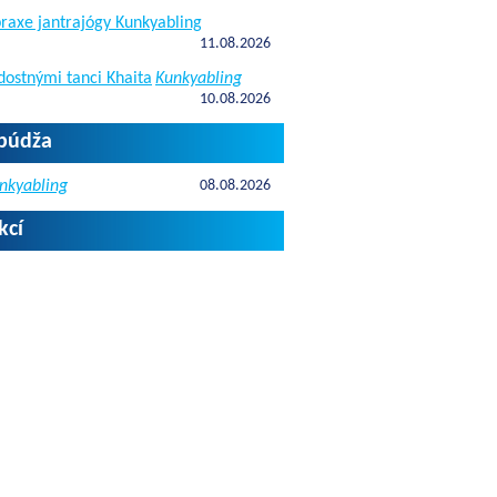
raxe jantrajógy Kunkyabling
11.08.2026
dostnými tanci Khaita
Kunkyabling
10.08.2026
apúdža
nkyabling
08.08.2026
kcí