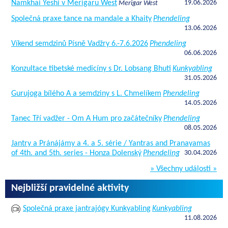
Namkhai Yeshi v Merigaru West
19.06.2026
Merigar West
Společná praxe tance na mandale a Khaity
Phendeling
13.06.2026
Víkend semdzinů Písně Vadžry 6.-7.6.2026
Phendeling
06.06.2026
Konzultace tibetské medicíny s Dr. Lobsang Bhuti
Kunkyabling
31.05.2026
Gurujoga bílého A a semdziny s L. Chmelíkem
Phendeling
14.05.2026
Tanec Tří vadžer - Om A Hum pro začátečníky
Phendeling
08.05.2026
Jantry a Pránájámy a 4. a 5. série / Yantras and Pranayamas
of 4th. and 5th. series - Honza Dolenský
Phendeling
30.04.2026
» Všechny události »
Nejbližší pravidelné aktivity
Společná praxe jantrajógy Kunkyabling
Kunkyabling
11.08.2026