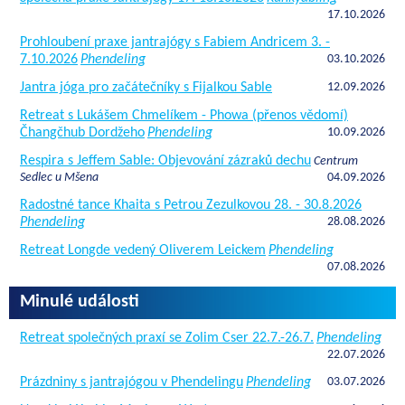
17.10.2026
Prohloubení praxe jantrajógy s Fabiem Andricem 3. -
7.10.2026
Phendeling
03.10.2026
Jantra jóga pro začátečníky s Fijalkou Sable
12.09.2026
Retreat s Lukášem Chmelíkem - Phowa (přenos vědomí)
Čhangčhub Dordžeho
Phendeling
10.09.2026
Respira s Jeffem Sable: Objevování zázraků dechu
Centrum
Sedlec u Mšena
04.09.2026
Radostné tance Khaita s Petrou Zezulkovou 28. - 30.8.2026
Phendeling
28.08.2026
Retreat Longde vedený Oliverem Leickem
Phendeling
07.08.2026
Minulé události
Retreat společných praxí se Zolim Cser 22.7.-26.7.
Phendeling
22.07.2026
Prázdniny s jantrajógou v Phendelingu
Phendeling
03.07.2026