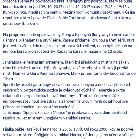
srdečně zveme na pokračovací kurz jantrajógy pro pokročilé, který se bude
konat každé úterý od 09. 10. 2017 do 11. 12. 2017 v čase 17:45 – 19:15 v
Kunkyablingu, meditačním centru Mezinárodní komunity dzogčhenu v České
republice a který povede Fijalka Sable Turzíková, autorizovaná instruktorka
jantrajógy II. úrovně.
Na programu bude opakovaní cigdžong a 8 pohybů (lungsang) a nově candul
(jantry a pránajáma) a první série, časem přidáme i druhou a třetí sérii. Kurz
je otevřen všem, kdo mají znalost přípravných cvičení, nebo byli alespoň na
jednom kurzu pro začátečníky. Kapacita kurzu je maximálně 12 osob.
Jantrajóga je nejstarším systémem, který byl předáván z mistra na žáka v
rámci tibetské tradice. Její kořeny sahají do čtvrtého století, kdy jí předal
mistr Humkara Guru Padmasabhavovi, který přinesl tantrický buddhismus do
Tibetu.
Specifický aspekt jantrajógy je synchronizace pohybu a dechu v rytmických
sekvencích. Skrze fyzické pozice je ovládnuto dýchání – energie a skrze
ovládnutí energie dochází k ovládnutí mysli. Tímto způsobem může
jednotlivec rozvinout své zdraví a zároveň na úrovni mysli dosáhnout své
přirozené kondice – naprostého uvolnění.
Jantrajóga “Spojení Slunce a Měsíce” je předávána v západním světě od
raných 70. let mistrem Čhogjalem Namkhai Norbu.
Fijalka Sable Turzíková se narodila 25. 5. 1978. Od roku 2000, kdy se poprvé
setkala s mistrem Čhögjalem Namkhai Norbu, následuje jeho učení a věnuje