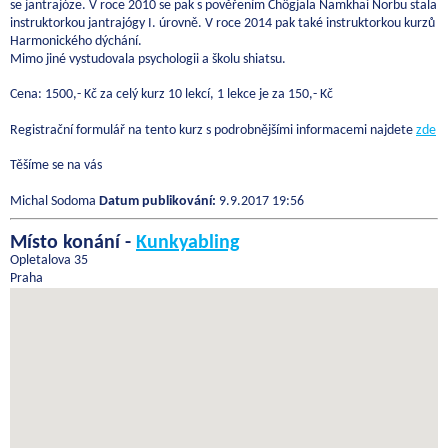
se jantrajóze. V roce 2010 se pak s pověřením Čhögjala Namkhai Norbu stala
instruktorkou jantrajógy I. úrovně. V roce 2014 pak také instruktorkou kurzů
Harmonického dýchání.
Mimo jiné vystudovala psychologii a školu shiatsu.
Cena: 1500,- Kč za celý kurz 10 lekcí, 1 lekce je za 150,- Kč
Registrační formulář na tento kurz s podrobnějšími informacemi najdete
zde
Těšíme se na vás
Michal Sodoma
Datum publikování:
9.9.2017 19:56
Místo konání -
Kunkyabling
Opletalova 35
Praha