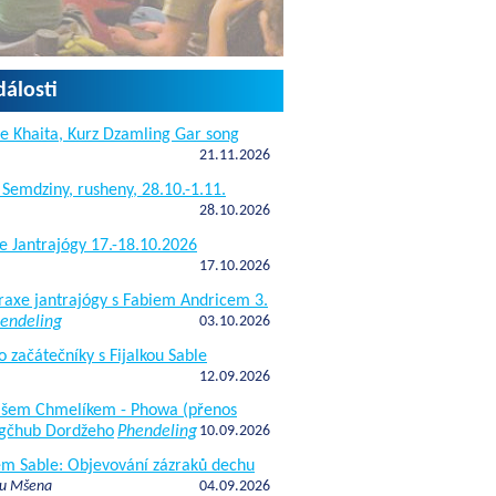
dálosti
e Khaita, Kurz Dzamling Gar song
21.11.2026
 Semdziny, rusheny, 28.10.-1.11.
28.10.2026
e Jantrajógy 17.-18.10.2026
17.10.2026
raxe jantrajógy s Fabiem Andricem 3.
endeling
03.10.2026
o začátečníky s Fijalkou Sable
12.09.2026
kášem Chmelíkem - Phowa (přenos
gčhub Dordžeho
Phendeling
10.09.2026
fem Sable: Objevování zázraků dechu
 u Mšena
04.09.2026