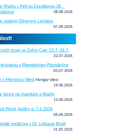
e Khaita s Petrou Zezulkovou 28. -
ndeling
28.08.2026
de vedený Oliverem Leickem
07.08.2026
losti
ných praxí se Zolim Cser 22.7.-26.7.
22.07.2026
antrajógou v Phendelingu
Phendeling
03.07.2026
i v Merigaru West
Merigar West
19.06.2026
e tance na mandale a Khaity
13.06.2026
nů Písně Vadžry 6.-7.6.2026
06.06.2026
etské medicíny s Dr. Lobsang Bhuti
31.05.2026