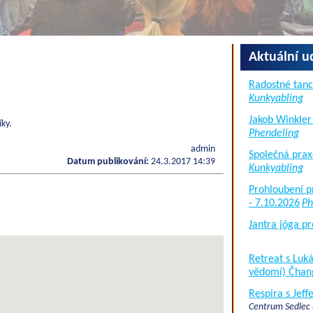
Aktuální u
Radostné tanc
Kunkyabling
Jakob Winkler
íky.
Phendeling
admin
Společná prax
Datum publikování:
24.3.2017 14:39
Kunkyabling
Prohloubení p
- 7.10.2026
Ph
Jantra jóga pr
Retreat s Lu
vědomí) Čhan
Respira s Jef
Centrum Sedlec