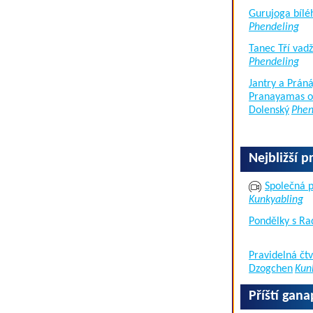
Gurujoga bílé
Phendeling
Tanec Tří vad
Phendeling
Jantry a Práná
Pranayamas of
Dolenský
Phen
Nejbližší p
Společná p
Kunkyabling
Pondělky s Ra
Pravidelná čtv
Dzogchen
Kun
Příští gan