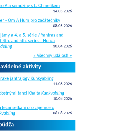
ho A a semdziny s L. Chmelíkem
14.05.2026
žer - Om A Hum pro začátečníky
08.05.2026
jámy a 4. a 5. série / Yantras and
 4th. and 5th. series - Honza
deling
30.04.2026
» Všechny události »
ravidelné aktivity
raxe jantrajógy Kunkyabling
11.08.2026
dostnými tanci Khaita
Kunkyabling
10.08.2026
rteční setkání pro zájemce o
kyabling
06.08.2026
apúdža