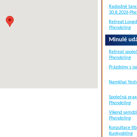
Radostné tanc
30.8.2026
Phe
Retreat Long
Phendeling
Minulé udá
Retreat společ
Phendeling
Prázdniny s j
Namkhai Yesh
Společná prax
Phendeling
Víkend semdzi
Phendeling
Konzultace tib
Kunkyabling