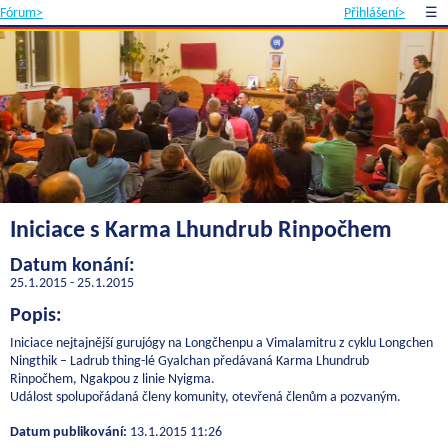
Fórum>
Přihlášení>
☰
Iniciace s Karma Lhundrub Rinpočhem
Datum konání:
25.1.2015 - 25.1.2015
Popis:
Iniciace nejtajnější gurujógy na Longčhenpu a Vimalamitru z cyklu Longchen
Ningthik – Ladrub thing-lé Gyalchan předávaná Karma Lhundrub
Rinpočhem, Ngakpou z linie Nyigma.
Událost spolupořádaná členy komunity, otevřená členům a pozvaným.
Datum publikování:
13.1.2015 11:26