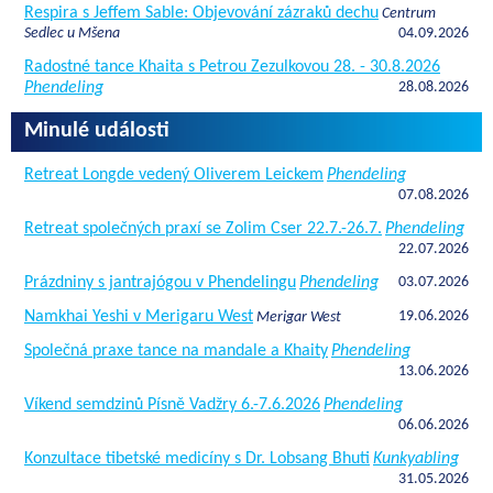
Respira s Jeffem Sable: Objevování zázraků dechu
Centrum
Sedlec u Mšena
04.09.2026
Radostné tance Khaita s Petrou Zezulkovou 28. - 30.8.2026
Phendeling
28.08.2026
Minulé události
Retreat Longde vedený Oliverem Leickem
Phendeling
07.08.2026
Retreat společných praxí se Zolim Cser 22.7.-26.7.
Phendeling
22.07.2026
Prázdniny s jantrajógou v Phendelingu
Phendeling
03.07.2026
Namkhai Yeshi v Merigaru West
19.06.2026
Merigar West
Společná praxe tance na mandale a Khaity
Phendeling
13.06.2026
Víkend semdzinů Písně Vadžry 6.-7.6.2026
Phendeling
06.06.2026
Konzultace tibetské medicíny s Dr. Lobsang Bhuti
Kunkyabling
31.05.2026