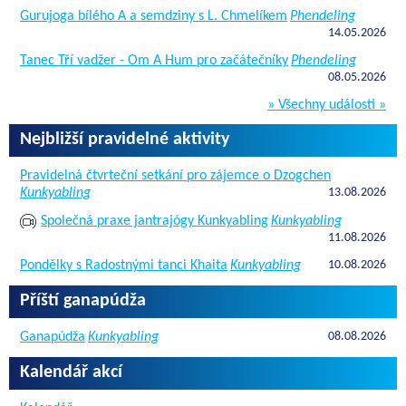
Gurujoga bílého A a semdziny s L. Chmelíkem
Phendeling
14.05.2026
Tanec Tří vadžer - Om A Hum pro začátečníky
Phendeling
08.05.2026
» Všechny události »
Nejbližší pravidelné aktivity
Pravidelná čtvrteční setkání pro zájemce o Dzogchen
Kunkyabling
13.08.2026
Společná praxe jantrajógy Kunkyabling
Kunkyabling
11.08.2026
Pondělky s Radostnými tanci Khaita
Kunkyabling
10.08.2026
Příští ganapúdža
Ganapúdža
Kunkyabling
08.08.2026
Kalendář akcí