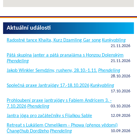
Aktuální události
Radostné tance Khaita, Kurz Dzamling Gar song
Kunkyabling
21.11.2026
Pátá skupina janter a pátá pranajáma s Honzou Dolenským
Phendeling
21.11.2026
Jakob Winkler Semdziny, rusheny, 28.10.-1.11.
Phendeling
28.10.2026
Společná praxe Jantrajógy 17.-18.10.2026
Kunkyabling
17.10.2026
Prohloubení praxe jantrajógy s Fabiem Andricem 3. -
7.10.2026
Phendeling
03.10.2026
Jantra jóga pro začátečníky s Fijalkou Sable
12.09.2026
Retreat s Lukášem Chmelíkem - Phowa (přenos vědomí)
Čhangčhub Dordžeho
Phendeling
10.09.2026