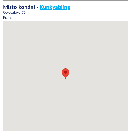
Místo konání -
Kunkyabling
Opletalova 35
Praha