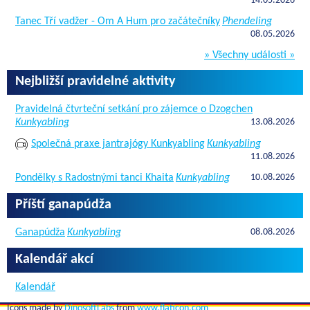
14.05.2026
Tanec Tří vadžer - Om A Hum pro začátečníky
Phendeling
08.05.2026
» Všechny události »
Nejbližší pravidelné aktivity
Pravidelná čtvrteční setkání pro zájemce o Dzogchen
Kunkyabling
13.08.2026
Společná praxe jantrajógy Kunkyabling
Kunkyabling
11.08.2026
Pondělky s Radostnými tanci Khaita
Kunkyabling
10.08.2026
Příští ganapúdža
Ganapúdža
Kunkyabling
08.08.2026
Kalendář akcí
Kalendář
Icons made by
DinosoftLabs
from
www.flaticon.com