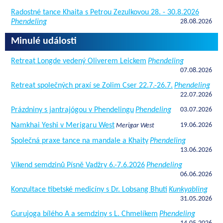
Radostné tance Khaita s Petrou Zezulkovou 28. - 30.8.2026
Phendeling
28.08.2026
Minulé události
Retreat Longde vedený Oliverem Leickem
Phendeling
07.08.2026
Retreat společných praxí se Zolim Cser 22.7.-26.7.
Phendeling
22.07.2026
Prázdniny s jantrajógou v Phendelingu
Phendeling
03.07.2026
Namkhai Yeshi v Merigaru West
19.06.2026
Merigar West
Společná praxe tance na mandale a Khaity
Phendeling
13.06.2026
Víkend semdzinů Písně Vadžry 6.-7.6.2026
Phendeling
06.06.2026
Konzultace tibetské medicíny s Dr. Lobsang Bhuti
Kunkyabling
31.05.2026
Gurujoga bílého A a semdziny s L. Chmelíkem
Phendeling