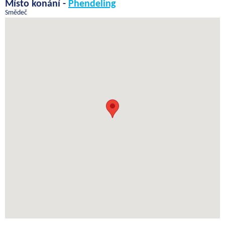
Místo konání -
Phendeling
Smědeč