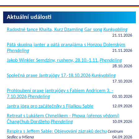
Aktuální události
Radostné tance Khaita, Kurz Dzamling Gar song
Kunkyabling
21.11.2026
Pátá skupina janter a pátá pranajáma s Honzou Dolenským
Phendeling
21.11.2026
Jakob Winkler Semdziny, rusheny, 28.10.-1.11.
Phendeling
28.10.2026
Společná praxe Jantrajógy 17.-18.10.2026
Kunkyabling
17.10.2026
Prohloubení praxe jantrajógy s Fabiem Andricem 3. -
7.10.2026
Phendeling
03.10.2026
Jantra jóga pro začátečníky s Fijalkou Sable
12.09.2026
Retreat s Lukášem Chmelíkem - Phowa (přenos vědomí)
Čhangčhub Dordžeho
Phendeling
10.09.2026
Respira s Jeffem Sable: Objevování zázraků dechu
Centrum
Sedlec u Mšena
04.09.2026