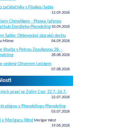
o začátečníky s Fijalkou Sable
12.09.2026
kášem Chmelíkem - Phowa (přenos
gčhub Dordžeho
Phendeling
10.09.2026
fem Sable: Objevování zázraků dechu
 u Mšena
04.09.2026
e Khaita s Petrou Zezulkovou 28. -
ndeling
28.08.2026
de vedený Oliverem Leickem
07.08.2026
losti
ných praxí se Zolim Cser 22.7.-26.7.
22.07.2026
antrajógou v Phendelingu
Phendeling
03.07.2026
i v Merigaru West
Merigar West
19.06.2026