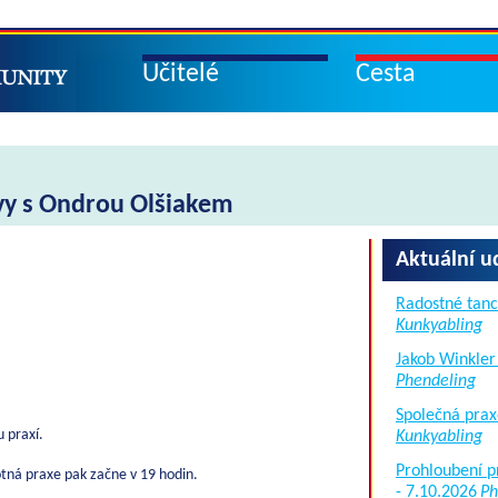
Učitelé
Cesta
y s Ondrou Olšiakem
Aktuální u
Radostné tanc
Kunkyabling
Jakob Winkler
Phendeling
Společná prax
u praxí.
Kunkyabling
Prohloubení p
tná praxe pak začne v 19 hodin.
- 7.10.2026
Ph