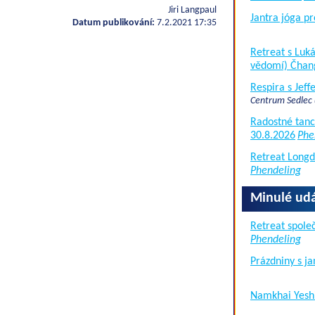
Jiri Langpaul
Jantra jóga pr
Datum publikování:
7.2.2021 17:35
Retreat s Lu
vědomí) Čhan
Respira s Jef
Centrum Sedlec
Radostné tanc
30.8.2026
Phe
Retreat Long
Phendeling
Minulé udá
Retreat společ
Phendeling
Prázdniny s j
Namkhai Yesh