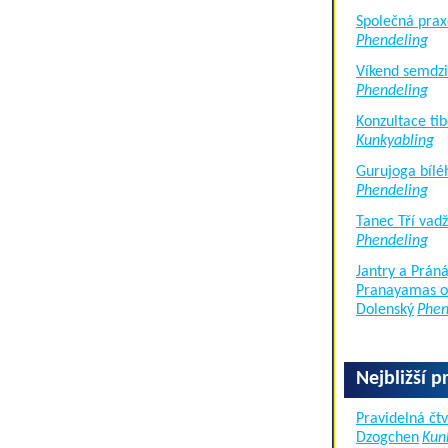
Společná prax
Phendeling
Víkend semdzi
Phendeling
Konzultace tib
Kunkyabling
Gurujoga bílé
Phendeling
Tanec Tří vad
Phendeling
Jantry a Práná
Pranayamas of
Dolenský
Phen
Nejbližší p
Pravidelná čtv
Dzogchen
Kun