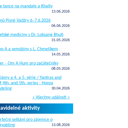
e tance na mandale a Khaity
13.06.2026
nů Písně Vadžry 6.-7.6.2026
06.06.2026
etské medicíny s Dr. Lobsang Bhuti
31.05.2026
ho A a semdziny s L. Chmelíkem
14.05.2026
žer - Om A Hum pro začátečníky
08.05.2026
jámy a 4. a 5. série / Yantras and
 4th. and 5th. series - Honza
deling
30.04.2026
» Všechny události »
ravidelné aktivity
rteční setkání pro zájemce o
kyabling
13.08.2026