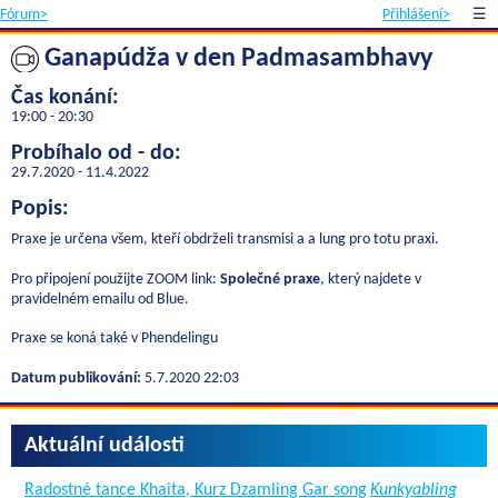
Fórum>
Přihlášení>
☰
Ganapúdža v den Padmasambhavy
Čas konání:
19:00 - 20:30
Probíhalo od - do:
29.7.2020 - 11.4.2022
Popis:
Praxe je určena všem, kteří obdrželi transmisi a a lung pro totu praxi.
Pro připojení použijte ZOOM link:
Společné praxe
, který najdete v
pravidelném emailu od Blue.
Praxe se koná také v Phendelingu
Datum publikování:
5.7.2020 22:03
Aktuální události
Radostné tance Khaita, Kurz Dzamling Gar song
Kunkyabling