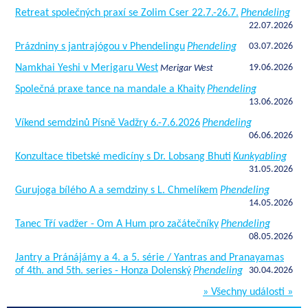
Retreat společných praxí se Zolim Cser 22.7.-26.7.
Phendeling
22.07.2026
Prázdniny s jantrajógou v Phendelingu
Phendeling
03.07.2026
Namkhai Yeshi v Merigaru West
19.06.2026
Merigar West
Společná praxe tance na mandale a Khaity
Phendeling
13.06.2026
Víkend semdzinů Písně Vadžry 6.-7.6.2026
Phendeling
06.06.2026
Konzultace tibetské medicíny s Dr. Lobsang Bhuti
Kunkyabling
31.05.2026
Gurujoga bílého A a semdziny s L. Chmelíkem
Phendeling
14.05.2026
Tanec Tří vadžer - Om A Hum pro začátečníky
Phendeling
08.05.2026
Jantry a Pránájámy a 4. a 5. série / Yantras and Pranayamas
of 4th. and 5th. series - Honza Dolenský
Phendeling
30.04.2026
» Všechny události »