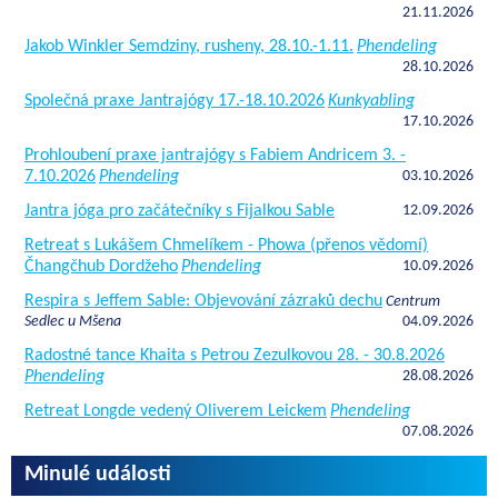
21.11.2026
Jakob Winkler Semdziny, rusheny, 28.10.-1.11.
Phendeling
28.10.2026
Společná praxe Jantrajógy 17.-18.10.2026
Kunkyabling
17.10.2026
Prohloubení praxe jantrajógy s Fabiem Andricem 3. -
7.10.2026
Phendeling
03.10.2026
Jantra jóga pro začátečníky s Fijalkou Sable
12.09.2026
Retreat s Lukášem Chmelíkem - Phowa (přenos vědomí)
Čhangčhub Dordžeho
Phendeling
10.09.2026
Respira s Jeffem Sable: Objevování zázraků dechu
Centrum
Sedlec u Mšena
04.09.2026
Radostné tance Khaita s Petrou Zezulkovou 28. - 30.8.2026
Phendeling
28.08.2026
Retreat Longde vedený Oliverem Leickem
Phendeling
07.08.2026
Minulé události