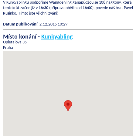
V Kunkyablingu podpoříme Wangdenling ganapúdžou se 108 naggony, která
tentokrát začne již v
16:30
(příprava obětin od
16:00
), povede náš brat Pavel
Rusinko. Tímto jste všichni zváni!
Datum publikování:
2.12.2015 10:29
Místo konání -
Kunkyabling
Opletalova 35
Praha