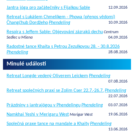
Jantra jóga pro začátečníky s Fijalkou Sable
12.09.2026
Retreat s Lukášem Chmelíkem - Phowa (přenos vědomí)
Čhangčhub Dordžeho
Phendeling
10.09.2026
Respira s Jeffem Sable: Objevování zázraků dechu
Centrum
Sedlec u Mšena
04.09.2026
Radostné tance Khaita s Petrou Zezulkovou 28. - 30.8.2026
Phendeling
28.08.2026
Minulé události
Retreat Longde vedený Oliverem Leickem
Phendeling
07.08.2026
Retreat společných praxí se Zolim Cser 22.7.-26.7.
Phendeling
22.07.2026
Prázdniny s jantrajógou v Phendelingu
Phendeling
03.07.2026
Namkhai Yeshi v Merigaru West
19.06.2026
Merigar West
Společná praxe tance na mandale a Khaity
Phendeling
13.06.2026