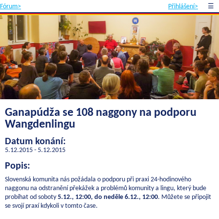
Fórum>
Přihlášení>
☰
Ganapúdža se 108 naggony na podporu
Wangdenlingu
Datum konání:
5.12.2015 - 5.12.2015
Popis:
Slovenská komunita nás požádala o podporu při praxi 24-hodinového
naggonu na odstranění překážek a problémů komunity a lingu, který bude
probíhat od soboty
5.12., 12:00, do neděle 6.12., 12:00
. Můžete se připojit
se svojí praxí kdykoli v tomto čase.