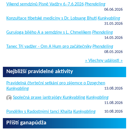
Víkend semdzinů Písně Vadžry 6.-7.6.2026
Phendeling
06.06.2026
Konzultace tibetské medicíny s Dr. Lobsang Bhuti
Kunkyabling
31.05.2026
Gurujoga bílého A a semdziny s L. Chmelíkem
Phendeling
14.05.2026
Tanec Tří vadžer - Om A Hum pro začátečníky
Phendeling
08.05.2026
» Všechny události »
Nejbližší pravidelné aktivity
Pravidelná čtvrteční setkání pro zájemce o Dzogchen
Kunkyabling
13.08.2026
Společná praxe jantrajógy Kunkyabling
Kunkyabling
11.08.2026
Pondělky s Radostnými tanci Khaita
Kunkyabling
10.08.2026
Příští ganapúdža