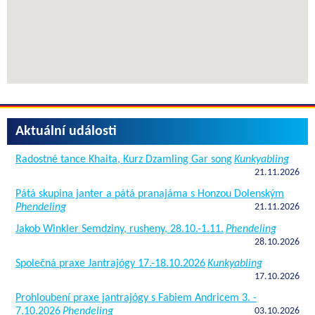
Aktuální události
Radostné tance Khaita, Kurz Dzamling Gar song
Kunkyabling
21.11.2026
Pátá skupina janter a pátá pranajáma s Honzou Dolenským
Phendeling
21.11.2026
Jakob Winkler Semdziny, rusheny, 28.10.-1.11.
Phendeling
28.10.2026
Společná praxe Jantrajógy 17.-18.10.2026
Kunkyabling
17.10.2026
Prohloubení praxe jantrajógy s Fabiem Andricem 3. -
7.10.2026
Phendeling
03.10.2026