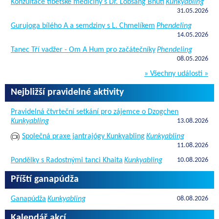
Konzultace tibetské medicíny s Dr. Lobsang Bhuti
Kunkyabling
31.05.2026
Gurujoga bílého A a semdziny s L. Chmelíkem
Phendeling
14.05.2026
Tanec Tří vadžer - Om A Hum pro začátečníky
Phendeling
08.05.2026
» Všechny události »
Nejbližší pravidelné aktivity
Pravidelná čtvrteční setkání pro zájemce o Dzogchen
Kunkyabling
13.08.2026
Společná praxe jantrajógy Kunkyabling
Kunkyabling
11.08.2026
Pondělky s Radostnými tanci Khaita
Kunkyabling
10.08.2026
Příští ganapúdža
Ganapúdža
Kunkyabling
08.08.2026
Kalendář akcí