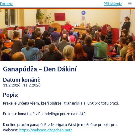
Fórum>
Přihlášení>
☰
Ganapúdža – Den Dákiní
Datum konání:
11.2.2026 - 11.2.2026
Popis:
Praxe je určena všem, kteří obdrželi transmisi a a lung pro totu praxi.
Praxe se koná také v Phendelingu pouze na místě.
K online praxím ganapúdži z Merigaru West je možné se připojit přes
webcast:
https://webcast.dzogchen.net/