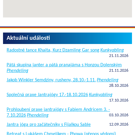
Aktuální události
Radostné tance Khaita, Kurz Dzamling Gar song
Kunkyabling
21.11.2026
Pátá skupina janter a pátá pranajáma s Honzou Dolenským
Phendeling
21.11.2026
Jakob Winkler Semdziny, rusheny, 28.10.-1.11.
Phendeling
28.10.2026
Společná praxe Jantrajógy 17.-18.10.2026
Kunkyabling
17.10.2026
Prohloubení praxe jantrajógy s Fabiem Andricem 3. -
7.10.2026
Phendeling
03.10.2026
Jantra jóga pro začátečníky s Fijalkou Sable
12.09.2026
Retreat s Lukášem Chmelíkem - Phowa (přenos vědomí)