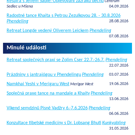
Respira s Jeffem Sable: Objevování zázraků dechu
Centrum
Sedlec u Mšena
04.09.2026
Radostné tance Khaita s Petrou Zezulkovou 28. - 30.8.2026
Phendeling
28.08.2026
Retreat Longde vedený Oliverem Leickem
Phendeling
07.08.2026
Minulé události
Retreat společných praxí se Zolim Cser 22.7.-26.7.
Phendeling
22.07.2026
Prázdniny s jantrajógou v Phendelingu
Phendeling
03.07.2026
Namkhai Yeshi v Merigaru West
19.06.2026
Merigar West
Společná praxe tance na mandale a Khaity
Phendeling
13.06.2026
Víkend semdzinů Písně Vadžry 6.-7.6.2026
Phendeling
06.06.2026
Konzultace tibetské medicíny s Dr. Lobsang Bhuti
Kunkyabling
31.05.2026