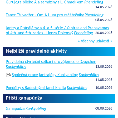
Gurujoga bílého A a semdziny s L. Chmelíkem
Phendeling
14.05.2026
Tanec Tří vadžer - Om A Hum pro začátečníky
Phendeling
08.05.2026
Jantry a Pránájámy a 4. a 5. série / Yantras and Pranayamas
of 4th. and 5th. series - Honza Dolenský
Phendeling
30.04.2026
» Všechny události »
Nejbližší pravidelné aktivity
Pravidelná čtvrteční setkání pro zájemce o Dzogchen
Kunkyabling
13.08.2026
Společná praxe jantrajógy Kunkyabling
Kunkyabling
11.08.2026
Pondělky s Radostnými tanci Khaita
Kunkyabling
10.08.2026
Příští ganapúdža
Ganapúdža
Kunkyabling
08.08.2026