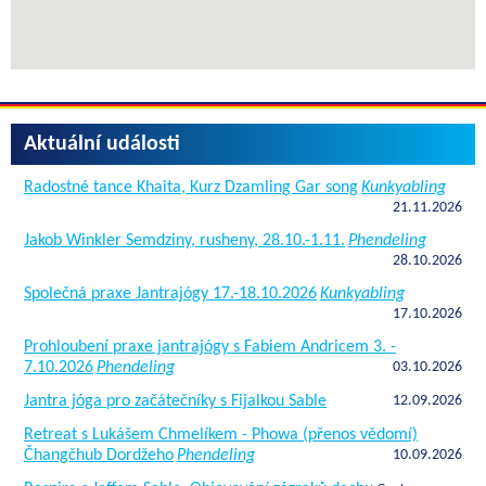
Aktuální události
Radostné tance Khaita, Kurz Dzamling Gar song
Kunkyabling
21.11.2026
Jakob Winkler Semdziny, rusheny, 28.10.-1.11.
Phendeling
28.10.2026
Společná praxe Jantrajógy 17.-18.10.2026
Kunkyabling
17.10.2026
Prohloubení praxe jantrajógy s Fabiem Andricem 3. -
7.10.2026
Phendeling
03.10.2026
Jantra jóga pro začátečníky s Fijalkou Sable
12.09.2026
Retreat s Lukášem Chmelíkem - Phowa (přenos vědomí)
Čhangčhub Dordžeho
Phendeling
10.09.2026