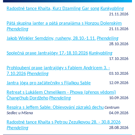
Radostné tance Khaita, Kurz Dzamling Gar song
Kunkyabling
21.11.2026
Pátá skupina janter a pátá pranajáma s Honzou Dolenským
Phendeling
21.11.2026
Jakob Winkler Semdziny, rusheny, 28.10.-1.11.
Phendeling
28.10.2026
Společná praxe Jantrajógy 17.-18.10.2026
Kunkyabling
17.10.2026
Prohloubení praxe jantrajógy s Fabiem Andricem 3. -
7.10.2026
Phendeling
03.10.2026
Jantra jóga pro začátečníky s Fijalkou Sable
12.09.2026
Retreat s Lukášem Chmelíkem - Phowa (přenos vědomí)
Čhangčhub Dordžeho
Phendeling
10.09.2026
Respira s Jeffem Sable: Objevování zázraků dechu
Centrum
Sedlec u Mšena
04.09.2026
Radostné tance Khaita s Petrou Zezulkovou 28. - 30.8.2026
Phendeling
28.08.2026