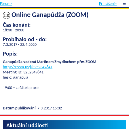
Fórum>
Přihlášení>
☰
Online Ganapúdža (ZOOM)
Čas konání:
18:30 - 20:00
Probíhalo od - do:
7.3.2017 - 22.4.2020
Popis:
Ganapúdža vedená Martinem Zmydlochem přes ZOOM
https://zoom.us/j/3252349841
Meeting ID: 3252349841
heslo: ganapuja
19:00 – začátek praxe
Datum publikování:
7.3.2017 15:32
Aktuální události