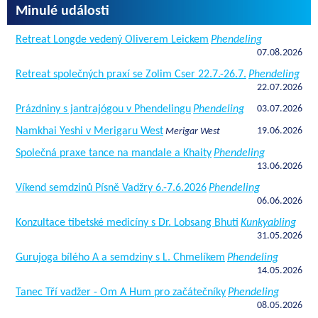
Minulé události
Retreat Longde vedený Oliverem Leickem
Phendeling
07.08.2026
Retreat společných praxí se Zolim Cser 22.7.-26.7.
Phendeling
22.07.2026
Prázdniny s jantrajógou v Phendelingu
Phendeling
03.07.2026
Namkhai Yeshi v Merigaru West
19.06.2026
Merigar West
Společná praxe tance na mandale a Khaity
Phendeling
13.06.2026
Víkend semdzinů Písně Vadžry 6.-7.6.2026
Phendeling
06.06.2026
Konzultace tibetské medicíny s Dr. Lobsang Bhuti
Kunkyabling
31.05.2026
Gurujoga bílého A a semdziny s L. Chmelíkem
Phendeling
14.05.2026
Tanec Tří vadžer - Om A Hum pro začátečníky
Phendeling
08.05.2026