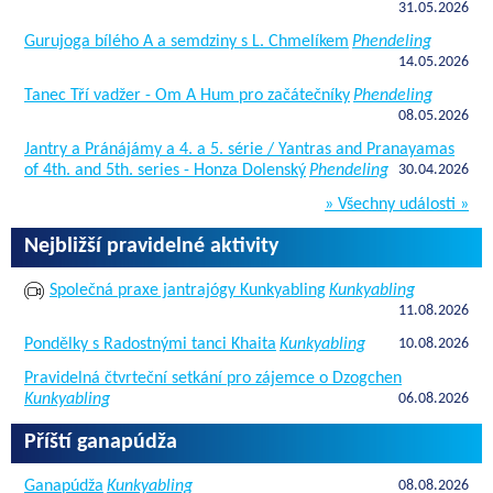
31.05.2026
Gurujoga bílého A a semdziny s L. Chmelíkem
Phendeling
14.05.2026
Tanec Tří vadžer - Om A Hum pro začátečníky
Phendeling
08.05.2026
Jantry a Pránájámy a 4. a 5. série / Yantras and Pranayamas
of 4th. and 5th. series - Honza Dolenský
Phendeling
30.04.2026
» Všechny události »
Nejbližší pravidelné aktivity
Společná praxe jantrajógy Kunkyabling
Kunkyabling
11.08.2026
Pondělky s Radostnými tanci Khaita
Kunkyabling
10.08.2026
Pravidelná čtvrteční setkání pro zájemce o Dzogchen
Kunkyabling
06.08.2026
Příští ganapúdža
Ganapúdža
Kunkyabling
08.08.2026