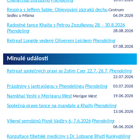
Čhangčhub Dordžeho
Phendeling
10.09.2026
Respira s Jeffem Sable: Objevování zázraků dechu
Centrum
Sedlec u Mšena
04.09.2026
Radostné tance Khaita s Petrou Zezulkovou 28. - 30.8.2026
Phendeling
28.08.2026
Retreat Longde vedený Oliverem Leickem
Phendeling
07.08.2026
Minulé události
Retreat společných praxí se Zolim Cser 22.7.-26.7.
Phendeling
22.07.2026
Prázdniny s jantrajógou v Phendelingu
Phendeling
03.07.2026
Namkhai Yeshi v Merigaru West
19.06.2026
Merigar West
Společná praxe tance na mandale a Khaity
Phendeling
13.06.2026
Víkend semdzinů Písně Vadžry 6.-7.6.2026
Phendeling
06.06.2026
Konzultace tibetské medicíny s Dr. Lobsang Bhuti
Kunkyabling