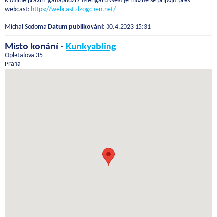
K online praxím ganapúdži z Merigaru West je možné se připojit přes
webcast:
https://webcast.dzogchen.net/
Michal Sodoma
Datum publikování:
30.4.2023 15:31
Místo konání -
Kunkyabling
Opletalova 35
Praha