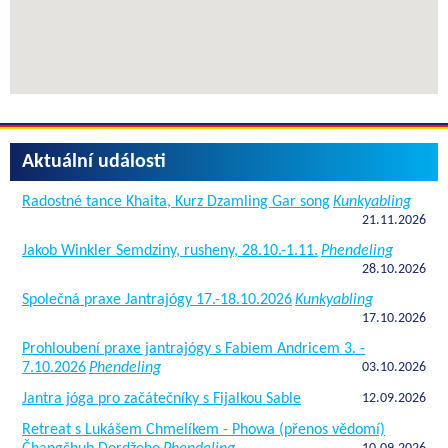
Aktuální události
Radostné tance Khaita, Kurz Dzamling Gar song
Kunkyabling
21.11.2026
Jakob Winkler Semdziny, rusheny, 28.10.-1.11.
Phendeling
28.10.2026
Společná praxe Jantrajógy 17.-18.10.2026
Kunkyabling
17.10.2026
Prohloubení praxe jantrajógy s Fabiem Andricem 3. -
7.10.2026
Phendeling
03.10.2026
Jantra jóga pro začátečníky s Fijalkou Sable
12.09.2026
Retreat s Lukášem Chmelíkem - Phowa (přenos vědomí)