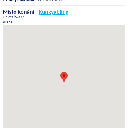
Datum publikování:
29.3.2017 20:06
Místo konání -
Kunkyabling
Opletalova 35
Praha