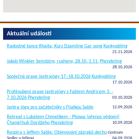
Aktuální události
Radostné tance Khaita, Kurz Dzamling Gar song
Kunkyabling
21.11.2026
Jakob Winkler Semdziny, rusheny, 28.10.-1.11.
Phendeling
28.10.2026
Společná praxe Jantrajógy 17.-18.10.2026
Kunkyabling
17.10.2026
Prohloubení praxe jantrajógy s Fabiem Andricem 3. -
7.10.2026
Phendeling
03.10.2026
Jantra jóga pro začátečníky s Fijalkou Sable
12.09.2026
Retreat s Lukášem Chmelíkem - Phowa (přenos vědomí)
Čhangčhub Dordžeho
Phendeling
10.09.2026
Respira s Jeffem Sable: Objevování zázraků dechu
Centrum
Sedlec u Mšena
04.09.2026