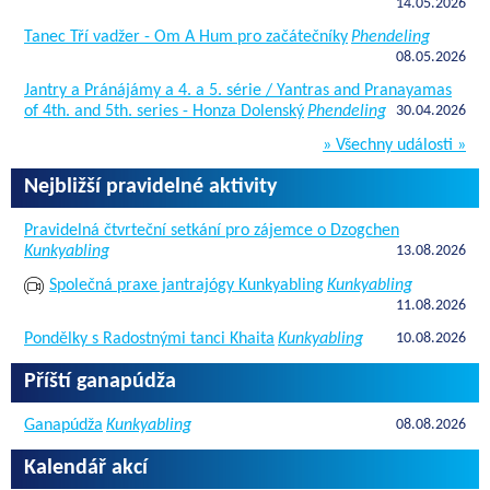
14.05.2026
Tanec Tří vadžer - Om A Hum pro začátečníky
Phendeling
08.05.2026
Jantry a Pránájámy a 4. a 5. série / Yantras and Pranayamas
of 4th. and 5th. series - Honza Dolenský
Phendeling
30.04.2026
» Všechny události »
Nejbližší pravidelné aktivity
Pravidelná čtvrteční setkání pro zájemce o Dzogchen
Kunkyabling
13.08.2026
Společná praxe jantrajógy Kunkyabling
Kunkyabling
11.08.2026
Pondělky s Radostnými tanci Khaita
Kunkyabling
10.08.2026
Příští ganapúdža
Ganapúdža
Kunkyabling
08.08.2026
Kalendář akcí