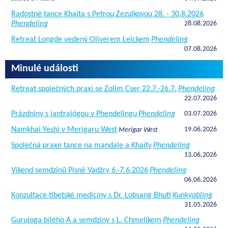
Radostné tance Khaita s Petrou Zezulkovou 28. - 30.8.2026
Phendeling
28.08.2026
Retreat Longde vedený Oliverem Leickem
Phendeling
07.08.2026
Minulé události
Retreat společných praxí se Zolim Cser 22.7.-26.7.
Phendeling
22.07.2026
Prázdniny s jantrajógou v Phendelingu
Phendeling
03.07.2026
Namkhai Yeshi v Merigaru West
19.06.2026
Merigar West
Společná praxe tance na mandale a Khaity
Phendeling
13.06.2026
Víkend semdzinů Písně Vadžry 6.-7.6.2026
Phendeling
06.06.2026
Konzultace tibetské medicíny s Dr. Lobsang Bhuti
Kunkyabling
31.05.2026
Gurujoga bílého A a semdziny s L. Chmelíkem
Phendeling