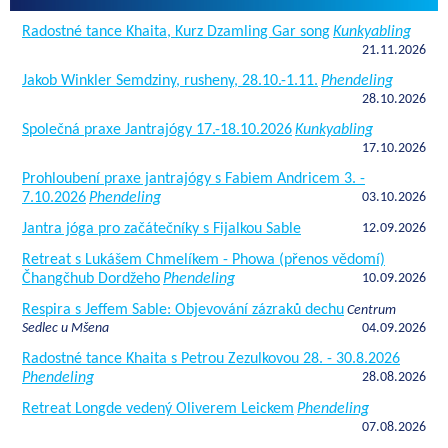
Radostné tance Khaita, Kurz Dzamling Gar song
Kunkyabling
21.11.2026
Jakob Winkler Semdziny, rusheny, 28.10.-1.11.
Phendeling
28.10.2026
Společná praxe Jantrajógy 17.-18.10.2026
Kunkyabling
17.10.2026
Prohloubení praxe jantrajógy s Fabiem Andricem 3. -
7.10.2026
Phendeling
03.10.2026
Jantra jóga pro začátečníky s Fijalkou Sable
12.09.2026
Retreat s Lukášem Chmelíkem - Phowa (přenos vědomí)
Čhangčhub Dordžeho
Phendeling
10.09.2026
Respira s Jeffem Sable: Objevování zázraků dechu
Centrum
Sedlec u Mšena
04.09.2026
Radostné tance Khaita s Petrou Zezulkovou 28. - 30.8.2026
Phendeling
28.08.2026
Retreat Longde vedený Oliverem Leickem
Phendeling
07.08.2026