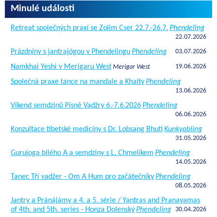
Minulé události
Retreat společných praxí se Zolim Cser 22.7.-26.7.
Phendeling
22.07.2026
Prázdniny s jantrajógou v Phendelingu
Phendeling
03.07.2026
Namkhai Yeshi v Merigaru West
19.06.2026
Merigar West
Společná praxe tance na mandale a Khaity
Phendeling
13.06.2026
Víkend semdzinů Písně Vadžry 6.-7.6.2026
Phendeling
06.06.2026
Konzultace tibetské medicíny s Dr. Lobsang Bhuti
Kunkyabling
31.05.2026
Gurujoga bílého A a semdziny s L. Chmelíkem
Phendeling
14.05.2026
Tanec Tří vadžer - Om A Hum pro začátečníky
Phendeling
08.05.2026
Jantry a Pránájámy a 4. a 5. série / Yantras and Pranayamas
of 4th. and 5th. series - Honza Dolenský
Phendeling
30.04.2026