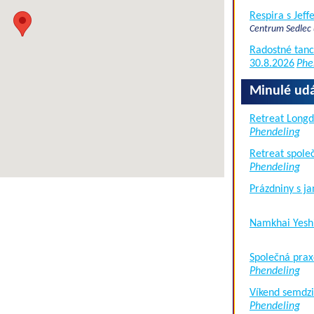
Respira s Jef
Centrum Sedlec
Radostné tanc
30.8.2026
Phe
Minulé udá
Retreat Long
Phendeling
Retreat společ
Phendeling
Prázdniny s j
Namkhai Yesh
Společná prax
Phendeling
Víkend semdzi
Phendeling