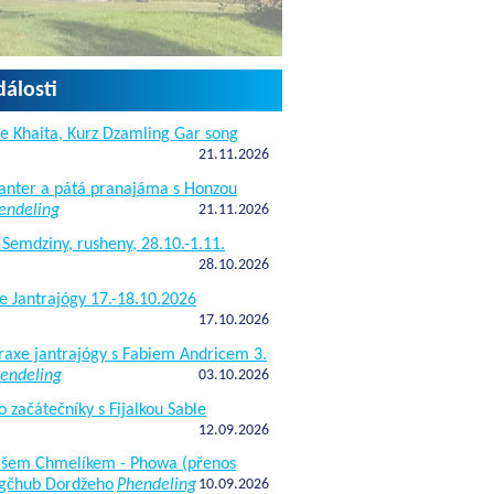
dálosti
e Khaita, Kurz Dzamling Gar song
21.11.2026
janter a pátá pranajáma s Honzou
endeling
21.11.2026
 Semdziny, rusheny, 28.10.-1.11.
28.10.2026
e Jantrajógy 17.-18.10.2026
17.10.2026
raxe jantrajógy s Fabiem Andricem 3.
endeling
03.10.2026
o začátečníky s Fijalkou Sable
12.09.2026
kášem Chmelíkem - Phowa (přenos
gčhub Dordžeho
Phendeling
10.09.2026