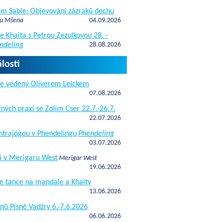
fem Sable: Objevování zázraků dechu
 u Mšena
04.09.2026
e Khaita s Petrou Zezulkovou 28. -
ndeling
28.08.2026
losti
de vedený Oliverem Leickem
07.08.2026
ných praxí se Zolim Cser 22.7.-26.7.
22.07.2026
antrajógou v Phendelingu
Phendeling
03.07.2026
i v Merigaru West
Merigar West
19.06.2026
e tance na mandale a Khaity
13.06.2026
nů Písně Vadžry 6.-7.6.2026
06.06.2026