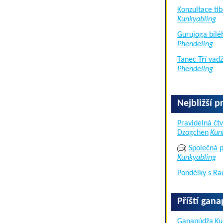
Konzultace tib
Kunkyabling
Gurujoga bílé
Phendeling
Tanec Tří vad
Phendeling
Nejbližší p
Pravidelná čtv
Dzogchen
Kun
Společná p
Kunkyabling
Pondělky s Ra
Příští gan
Ganapúdža
Ku