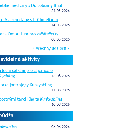
etské medicíny s Dr. Lobsang Bhuti
31.05.2026
ho A a semdziny s L. Chmelíkem
14.05.2026
žer - Om A Hum pro začátečníky
08.05.2026
» Všechny události »
ravidelné aktivity
rteční setkání pro zájemce o
kyabling
13.08.2026
raxe jantrajógy Kunkyabling
11.08.2026
dostnými tanci Khaita
Kunkyabling
10.08.2026
apúdža
nkyabling
08.08.2026