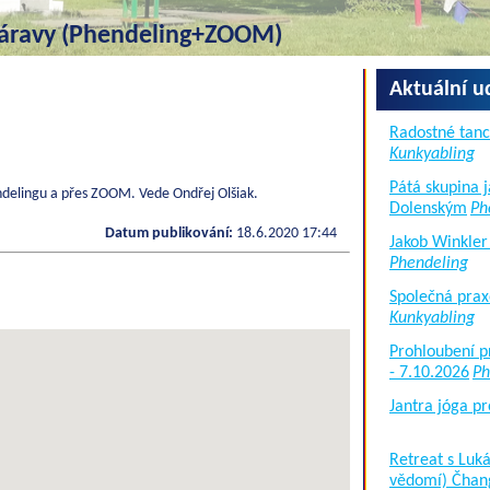
áravy (Phendeling+ZOOM)
Aktuální u
Radostné tanc
Kunkyabling
Pátá skupina 
delingu a přes ZOOM. Vede Ondřej Olšiak.
Dolenským
Ph
Datum publikování:
18.6.2020 17:44
Jakob Winkler
Phendeling
Společná prax
Kunkyabling
Prohloubení p
- 7.10.2026
Ph
Jantra jóga pr
Retreat s Lu
vědomí) Čhan