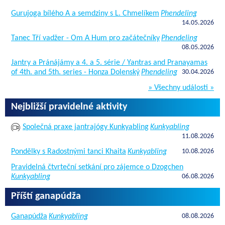
Gurujoga bílého A a semdziny s L. Chmelíkem
Phendeling
14.05.2026
Tanec Tří vadžer - Om A Hum pro začátečníky
Phendeling
08.05.2026
Jantry a Pránájámy a 4. a 5. série / Yantras and Pranayamas
of 4th. and 5th. series - Honza Dolenský
Phendeling
30.04.2026
» Všechny události »
Nejbližší pravidelné aktivity
Společná praxe jantrajógy Kunkyabling
Kunkyabling
11.08.2026
Pondělky s Radostnými tanci Khaita
Kunkyabling
10.08.2026
Pravidelná čtvrteční setkání pro zájemce o Dzogchen
Kunkyabling
06.08.2026
Příští ganapúdža
Ganapúdža
Kunkyabling
08.08.2026