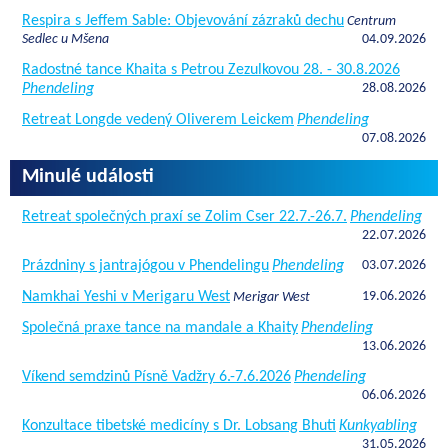
Respira s Jeffem Sable: Objevování zázraků dechu
Centrum
Sedlec u Mšena
04.09.2026
Radostné tance Khaita s Petrou Zezulkovou 28. - 30.8.2026
Phendeling
28.08.2026
Retreat Longde vedený Oliverem Leickem
Phendeling
07.08.2026
Minulé události
Retreat společných praxí se Zolim Cser 22.7.-26.7.
Phendeling
22.07.2026
Prázdniny s jantrajógou v Phendelingu
Phendeling
03.07.2026
Namkhai Yeshi v Merigaru West
19.06.2026
Merigar West
Společná praxe tance na mandale a Khaity
Phendeling
13.06.2026
Víkend semdzinů Písně Vadžry 6.-7.6.2026
Phendeling
06.06.2026
Konzultace tibetské medicíny s Dr. Lobsang Bhuti
Kunkyabling
31.05.2026