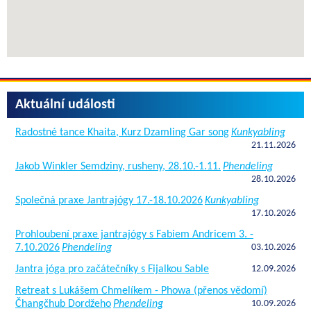
Aktuální události
Radostné tance Khaita, Kurz Dzamling Gar song
Kunkyabling
21.11.2026
Jakob Winkler Semdziny, rusheny, 28.10.-1.11.
Phendeling
28.10.2026
Společná praxe Jantrajógy 17.-18.10.2026
Kunkyabling
17.10.2026
Prohloubení praxe jantrajógy s Fabiem Andricem 3. -
7.10.2026
Phendeling
03.10.2026
Jantra jóga pro začátečníky s Fijalkou Sable
12.09.2026
Retreat s Lukášem Chmelíkem - Phowa (přenos vědomí)
Čhangčhub Dordžeho
Phendeling
10.09.2026