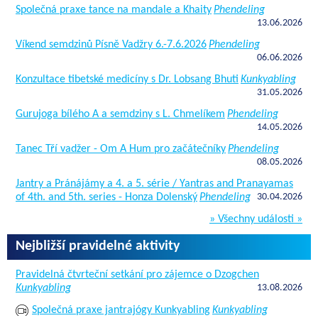
Společná praxe tance na mandale a Khaity
Phendeling
13.06.2026
Víkend semdzinů Písně Vadžry 6.-7.6.2026
Phendeling
06.06.2026
Konzultace tibetské medicíny s Dr. Lobsang Bhuti
Kunkyabling
31.05.2026
Gurujoga bílého A a semdziny s L. Chmelíkem
Phendeling
14.05.2026
Tanec Tří vadžer - Om A Hum pro začátečníky
Phendeling
08.05.2026
Jantry a Pránájámy a 4. a 5. série / Yantras and Pranayamas
of 4th. and 5th. series - Honza Dolenský
Phendeling
30.04.2026
» Všechny události »
Nejbližší pravidelné aktivity
Pravidelná čtvrteční setkání pro zájemce o Dzogchen
Kunkyabling
13.08.2026
Společná praxe jantrajógy Kunkyabling
Kunkyabling