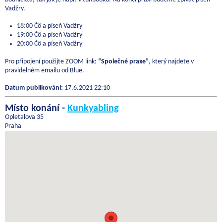
Vadžry.
18:00 Čö a píseň Vadžry
19:00 Čö a píseň Vadžry
20:00 Čö a píseň Vadžry
Pro připojení použijte ZOOM link:
“Společné praxe”
, který najdete v
pravidelném emailu od Blue.
Datum publikování:
17.6.2021 22:10
Místo konání -
Kunkyabling
Opletalova 35
Praha