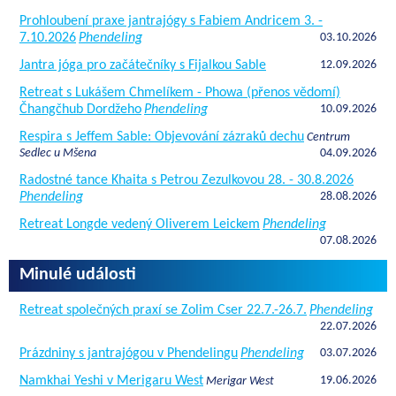
Prohloubení praxe jantrajógy s Fabiem Andricem 3. -
7.10.2026
Phendeling
03.10.2026
Jantra jóga pro začátečníky s Fijalkou Sable
12.09.2026
Retreat s Lukášem Chmelíkem - Phowa (přenos vědomí)
Čhangčhub Dordžeho
Phendeling
10.09.2026
Respira s Jeffem Sable: Objevování zázraků dechu
Centrum
Sedlec u Mšena
04.09.2026
Radostné tance Khaita s Petrou Zezulkovou 28. - 30.8.2026
Phendeling
28.08.2026
Retreat Longde vedený Oliverem Leickem
Phendeling
07.08.2026
Minulé události
Retreat společných praxí se Zolim Cser 22.7.-26.7.
Phendeling
22.07.2026
Prázdniny s jantrajógou v Phendelingu
Phendeling
03.07.2026
Namkhai Yeshi v Merigaru West
19.06.2026
Merigar West