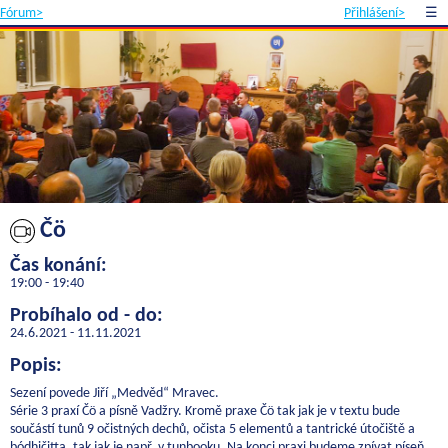
Fórum>
Přihlášení>
☰
Čö
Čas konání:
19:00 - 19:40
Probíhalo od - do:
24.6.2021 - 11.11.2021
Popis:
Sezení povede Jiří „Medvěd“ Mravec.
Série 3 praxí Čö a písně Vadžry. Kromě praxe Čö tak jak je v textu bude
součástí tunů 9 očistných dechů, očista 5 elementů a tantrické útočiště a
bódhičitta, tak jak je např. v tunbooku. Na konci praxi budeme zpívat píseň