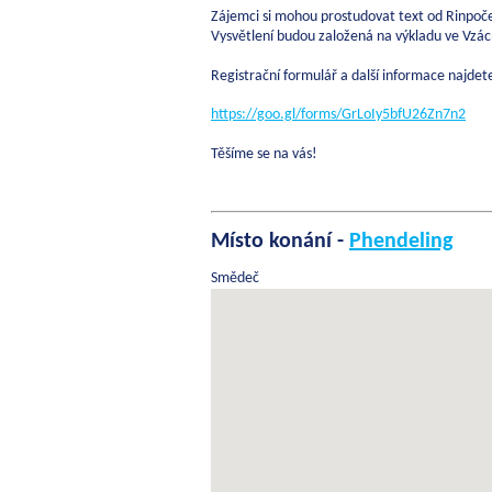
Zájemci si mohou prostudovat text od Rinpoč
Vysvětlení budou založená na výkladu ve Vzác
Registrační formulář a další informace najde
https://goo.gl/forms/GrLoIy5bfU26Zn7n2
Těšíme se na vás!
Místo konání -
Phendeling
Smědeč