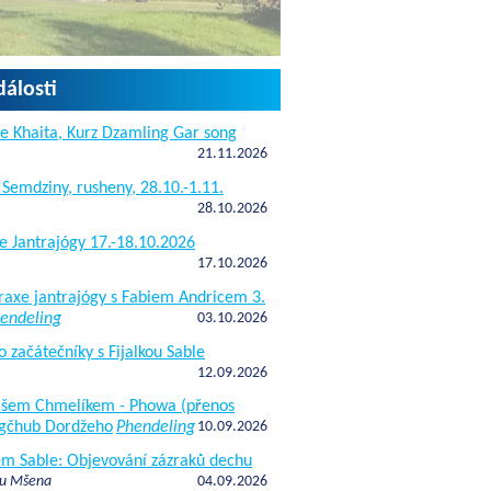
dálosti
e Khaita, Kurz Dzamling Gar song
21.11.2026
 Semdziny, rusheny, 28.10.-1.11.
28.10.2026
e Jantrajógy 17.-18.10.2026
17.10.2026
raxe jantrajógy s Fabiem Andricem 3.
endeling
03.10.2026
o začátečníky s Fijalkou Sable
12.09.2026
kášem Chmelíkem - Phowa (přenos
gčhub Dordžeho
Phendeling
10.09.2026
fem Sable: Objevování zázraků dechu
 u Mšena
04.09.2026