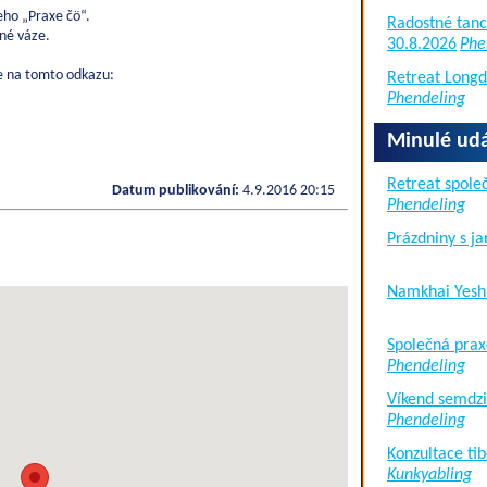
eho „Praxe čö“.
Radostné tanc
né váze.
30.8.2026
Phe
te na tomto odkazu:
Retreat Long
Phendeling
Minulé udá
Retreat společ
Datum publikování:
4.9.2016 20:15
Phendeling
Prázdniny s j
Namkhai Yesh
Společná prax
Phendeling
Víkend semdzi
Phendeling
Konzultace tib
Kunkyabling