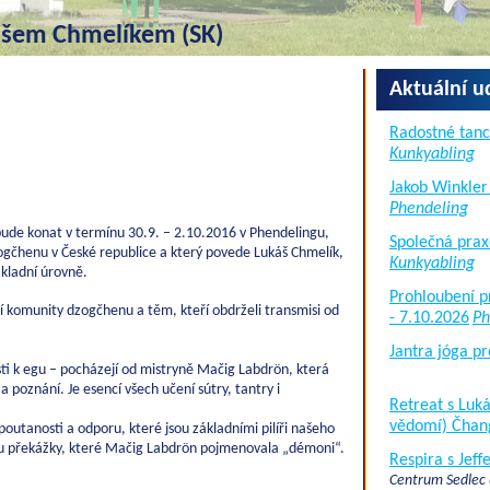
kášem Chmelíkem (SK)
Aktuální u
Radostné tanc
Kunkyabling
Jakob Winkler
Phendeling
bude konat v termínu 30.9. – 2.10.2016 v Phendelingu,
Společná prax
čhenu v České republice a který povede Lukáš Chmelík,
Kunkyabling
kladní úrovně.
Prohloubení p
 komunity dzogčhenu a těm, kteří obdrželi transmisi od
- 7.10.2026
Ph
Jantra jóga pr
ti k egu – pocházejí od mistryně Mačig Labdrön, která
í a poznání. Je esencí všech učení sútry, tantry i
Retreat s Lu
vědomí) Čhan
ipoutanosti a odporu, které jsou základními pilíři našeho
sou překážky, které Mačig Labdrön pojmenovala „démoni“.
Respira s Jef
Centrum Sedlec