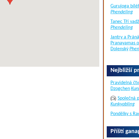
Gurujoga bílé
Phendeling
Tanec Tří vad
Phendeling
Jantry a Práná
Pranayamas of
Dolenský
Phen
Nejbližší p
Pravidelná čtv
Dzogchen
Kun
Společná p
Kunkyabling
Pondělky s Ra
Příští gan