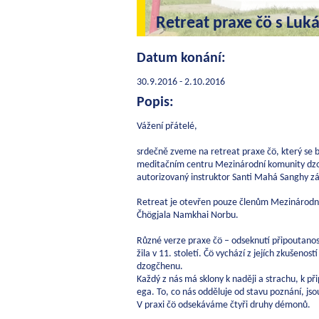
Retreat praxe čö s Lu
Datum konání:
30.9.2016 - 2.10.2016
Popis:
Vážení přátelé,
srdečně zveme na retreat praxe čö, který se 
meditačním centru Mezinárodní komunity dzog
autorizovaný instruktor Santi Mahá Sanghy zá
Retreat je otevřen pouze členům Mezinárodní
Čhögjala Namkhai Norbu.
Různé verze praxe čö – odseknutí připoutanos
žila v 11. století. Čö vychází z jejích zkušenost
dzogčhenu.
Každý z nás má sklony k naději a strachu, k př
ega. To, co nás odděluje od stavu poznání, j
V praxi čö odsekáváme čtyři druhy démonů.