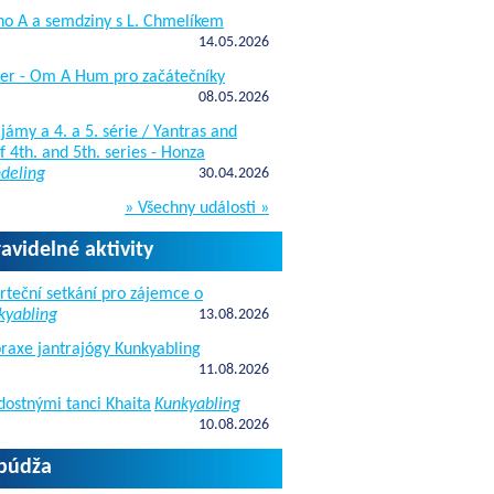
ho A a semdziny s L. Chmelíkem
14.05.2026
žer - Om A Hum pro začátečníky
08.05.2026
jámy a 4. a 5. série / Yantras and
 4th. and 5th. series - Honza
deling
30.04.2026
» Všechny události »
ravidelné aktivity
rteční setkání pro zájemce o
kyabling
13.08.2026
raxe jantrajógy Kunkyabling
11.08.2026
dostnými tanci Khaita
Kunkyabling
10.08.2026
apúdža