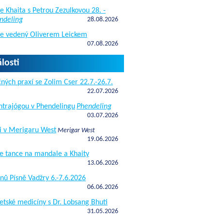
e Khaita s Petrou Zezulkovou 28. -
ndeling
28.08.2026
de vedený Oliverem Leickem
07.08.2026
losti
ných praxí se Zolim Cser 22.7.-26.7.
22.07.2026
antrajógou v Phendelingu
Phendeling
03.07.2026
i v Merigaru West
Merigar West
19.06.2026
e tance na mandale a Khaity
13.06.2026
nů Písně Vadžry 6.-7.6.2026
06.06.2026
etské medicíny s Dr. Lobsang Bhuti
31.05.2026