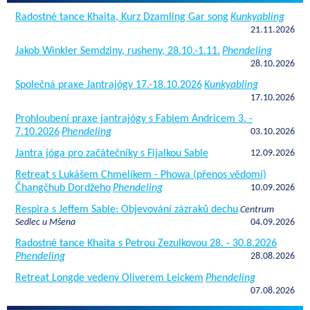
Radostné tance Khaita, Kurz Dzamling Gar song
Kunkyabling
21.11.2026
Jakob Winkler Semdziny, rusheny, 28.10.-1.11.
Phendeling
28.10.2026
Společná praxe Jantrajógy 17.-18.10.2026
Kunkyabling
17.10.2026
Prohloubení praxe jantrajógy s Fabiem Andricem 3. -
7.10.2026
Phendeling
03.10.2026
Jantra jóga pro začátečníky s Fijalkou Sable
12.09.2026
Retreat s Lukášem Chmelíkem - Phowa (přenos vědomí)
Čhangčhub Dordžeho
Phendeling
10.09.2026
Respira s Jeffem Sable: Objevování zázraků dechu
Centrum
Sedlec u Mšena
04.09.2026
Radostné tance Khaita s Petrou Zezulkovou 28. - 30.8.2026
Phendeling
28.08.2026
Retreat Longde vedený Oliverem Leickem
Phendeling
07.08.2026