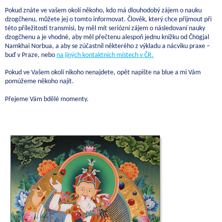
Pokud znáte ve vašem okolí někoho, kdo má dlouhodobý zájem o nauku
dzogčhenu, můžete jej o tomto informovat. Člověk, který chce přijmout při
této příležitosti transmisi, by měl mít seriózní zájem o následovaní nauky
dzogčhenu a je vhodné, aby měl přečtenu alespoň jednu knížku od Čhögjal
Namkhai Norbua, a aby se zúčastnil některého z výkladu a nácviku praxe –
buď v Praze, nebo
na jiných kontaktních místech v ČR.
Pokud ve Vašem okolí nikoho nenajdete, opět napište na blue a mi Vám
pomúžeme někoho najít.
Přejeme Vám bdělé momenty.