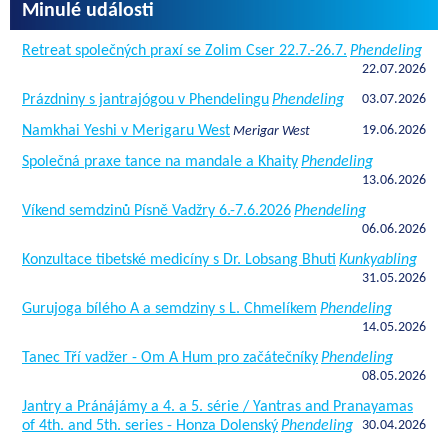
Minulé události
Retreat společných praxí se Zolim Cser 22.7.-26.7.
Phendeling
22.07.2026
Prázdniny s jantrajógou v Phendelingu
Phendeling
03.07.2026
Namkhai Yeshi v Merigaru West
19.06.2026
Merigar West
Společná praxe tance na mandale a Khaity
Phendeling
13.06.2026
Víkend semdzinů Písně Vadžry 6.-7.6.2026
Phendeling
06.06.2026
Konzultace tibetské medicíny s Dr. Lobsang Bhuti
Kunkyabling
31.05.2026
Gurujoga bílého A a semdziny s L. Chmelíkem
Phendeling
14.05.2026
Tanec Tří vadžer - Om A Hum pro začátečníky
Phendeling
08.05.2026
Jantry a Pránájámy a 4. a 5. série / Yantras and Pranayamas
of 4th. and 5th. series - Honza Dolenský
Phendeling
30.04.2026