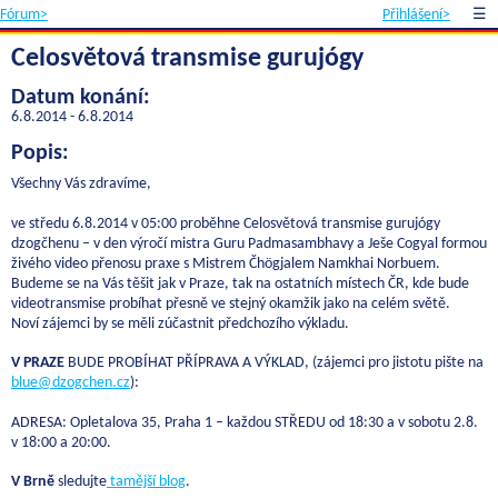
Fórum>
Přihlášení>
☰
Celosvětová transmise gurujógy
Datum konání:
6.8.2014 - 6.8.2014
Popis:
Všechny Vás zdravíme,
ve středu 6.8.2014 v 05:00 proběhne Celosvětová transmise gurujógy
dzogčhenu – v den výročí mistra Guru Padmasambhavy a Ješe Cogyal formou
živého video přenosu praxe s Mistrem Čhögjalem Namkhai Norbuem.
Budeme se na Vás těšit jak v Praze, tak na ostatních místech ČR, kde bude
videotransmise probíhat přesně ve stejný okamžik jako na celém světě.
Noví zájemci by se měli zúčastnit předchozího výkladu.
V PRAZE
BUDE PROBÍHAT PŘÍPRAVA A VÝKLAD, (zájemci pro jistotu pište na
blue@dzogchen.cz
):
ADRESA: Opletalova 35, Praha 1 – každou STŘEDU od 18:30 a v sobotu 2.8.
v 18:00 a 20:00.
V Brně
sledujte
tamější blog
.