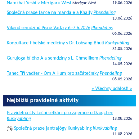
Namkhai Yeshi v Merigaru West
19.06.2026
Merigar West
Společná praxe tance na mandale a Khaity
Phendeling
13.06.2026
Víkend semdzinů Písně Vadžry 6.-7.6.2026
Phendeling
06.06.2026
Konzultace tibetské medicíny s Dr. Lobsang Bhuti
Kunkyabling
31.05.2026
Gurujoga bílého A a semdziny s L. Chmelíkem
Phendeling
14.05.2026
Tanec Tří vadžer - Om A Hum pro začátečníky
Phendeling
08.05.2026
» Všechny události »
Nejbližší pravidelné aktivity
Pravidelná čtvrteční setkání pro zájemce o Dzogchen
Kunkyabling
13.08.2026
Společná praxe jantrajógy Kunkyabling
Kunkyabling
11.08.2026