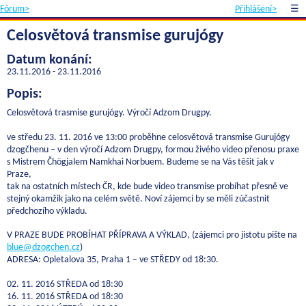
Fórum>
Přihlášení>
☰
Celosvětová transmise gurujógy
Datum konání:
23.11.2016 - 23.11.2016
Popis:
Celosvětová trasmise gurujógy. Výročí Adzom Drugpy.
ve středu 23. 11. 2016 ve 13:00 proběhne celosvětová transmise Gurujógy
dzogčhenu – v den výročí Adzom Drugpy, formou živého video přenosu praxe
s Mistrem Čhögjalem Namkhai Norbuem. Budeme se na Vás těšit jak v
Praze,
tak na ostatních místech ČR, kde bude video transmise probíhat přesně ve
stejný okamžik jako na celém světě. Noví zájemci by se měli zúčastnit
předchozího výkladu.
V PRAZE BUDE PROBÍHAT PŘÍPRAVA A VÝKLAD, (zájemci pro jistotu pište na
blue@dzogchen.cz
)
ADRESA: Opletalova 35, Praha 1 – ve STŘEDY od 18:30.
02. 11. 2016 STŘEDA od 18:30
16. 11. 2016 STŘEDA od 18:30