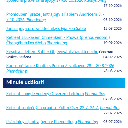
Společná praxe Jantrajógy 17.-18.10.2026
Kunkyabling
17.10.2026
Prohloubení praxe jantrajógy s Fabiem Andricem 3. -
7.10.2026
Phendeling
03.10.2026
Jantra jóga pro začátečníky s Fijalkou Sable
12.09.2026
Retreat s Lukášem Chmelíkem - Phowa (přenos vědomí)
Čhangčhub Dordžeho
Phendeling
10.09.2026
Respira s Jeffem Sable: Objevování zázraků dechu
Centrum
Sedlec u Mšena
04.09.2026
Radostné tance Khaita s Petrou Zezulkovou 28. - 30.8.2026
Phendeling
28.08.2026
Minulé události
Retreat Longde vedený Oliverem Leickem
Phendeling
07.08.2026
Retreat společných praxí se Zolim Cser 22.7.-26.7.
Phendeling
22.07.2026
Prázdniny s jantrajógou v Phendelingu
Phendeling
03.07.2026