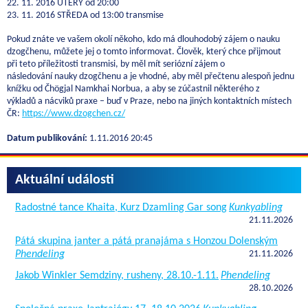
22. 11. 2016 ÚTERÝ od 20:00
23. 11. 2016 STŘEDA od 13:00 transmise
Pokud znáte ve vašem okolí někoho, kdo má dlouhodobý zájem o nauku
dzogčhenu, můžete jej o tomto informovat. Člověk, který chce přijmout
při teto příležitosti transmisi, by měl mít seriózní zájem o
následování nauky dzogčhenu a je vhodné, aby měl přečtenu alespoň jednu
knížku od Čhögjal Namkhai Norbua, a aby se zúčastnil některého z
výkladů a nácviků praxe – buď v Praze, nebo na jiných kontaktních místech
ČR:
https://www.dzogchen.cz/
Datum publikování:
1.11.2016 20:45
Aktuální události
Radostné tance Khaita, Kurz Dzamling Gar song
Kunkyabling
21.11.2026
Pátá skupina janter a pátá pranajáma s Honzou Dolenským
Phendeling
21.11.2026
Jakob Winkler Semdziny, rusheny, 28.10.-1.11.
Phendeling
28.10.2026