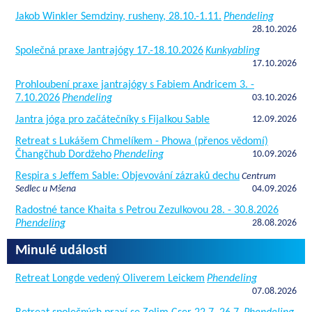
Jakob Winkler Semdziny, rusheny, 28.10.-1.11.
Phendeling
28.10.2026
Společná praxe Jantrajógy 17.-18.10.2026
Kunkyabling
17.10.2026
Prohloubení praxe jantrajógy s Fabiem Andricem 3. -
7.10.2026
Phendeling
03.10.2026
Jantra jóga pro začátečníky s Fijalkou Sable
12.09.2026
Retreat s Lukášem Chmelíkem - Phowa (přenos vědomí)
Čhangčhub Dordžeho
Phendeling
10.09.2026
Respira s Jeffem Sable: Objevování zázraků dechu
Centrum
Sedlec u Mšena
04.09.2026
Radostné tance Khaita s Petrou Zezulkovou 28. - 30.8.2026
Phendeling
28.08.2026
Minulé události
Retreat Longde vedený Oliverem Leickem
Phendeling
07.08.2026