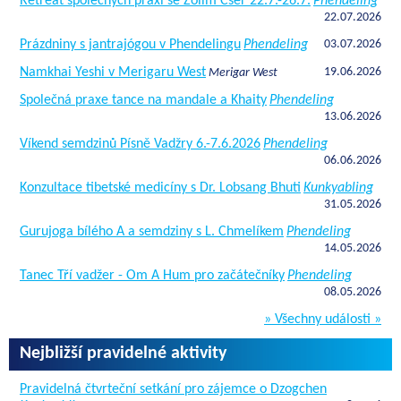
Retreat společných praxí se Zolim Cser 22.7.-26.7.
Phendeling
22.07.2026
Prázdniny s jantrajógou v Phendelingu
Phendeling
03.07.2026
Namkhai Yeshi v Merigaru West
19.06.2026
Merigar West
Společná praxe tance na mandale a Khaity
Phendeling
13.06.2026
Víkend semdzinů Písně Vadžry 6.-7.6.2026
Phendeling
06.06.2026
Konzultace tibetské medicíny s Dr. Lobsang Bhuti
Kunkyabling
31.05.2026
Gurujoga bílého A a semdziny s L. Chmelíkem
Phendeling
14.05.2026
Tanec Tří vadžer - Om A Hum pro začátečníky
Phendeling
08.05.2026
» Všechny události »
Nejbližší pravidelné aktivity
Pravidelná čtvrteční setkání pro zájemce o Dzogchen