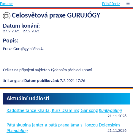
Fórum>
Přihlášení>
☰
Celosvětová praxe GURUJÓGY
Datum konání:
27.2.2021 - 27.2.2021
Popis:
Praxe Gurujógy bílého A.
Odkaz na připojení najdete v týdenním přehledu praxí.
Jiri Langpaul
Datum publikování:
7.2.2021 17:26
Aktuální události
Radostné tance Khaita, Kurz Dzamling Gar song
Kunkyabling
21.11.2026
Pátá skupina janter a pátá pranajáma s Honzou Dolenským
Phendeling
21.11.2026