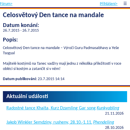
Fórum>
Přihlášení>
☰
Celosvětový Den tance na mandale
Datum konání:
26.7.2015 - 26.7.2015
Popis:
Celosvětový Den tance na mandale – Výročí Guru Padmasabhavy a Yeše
Tsogyal
Majitelé kostýmů na Tanec vadžry mají jednu z několika příležitostí v roce
obléci si kostým a zatančit si v něm!
Datum publikování:
23.7.2015 14:14
Aktuální události
Radostné tance Khaita, Kurz Dzamling Gar song
Kunkyabling
21.11.2026
Jakob Winkler Semdziny, rusheny, 28.10.-1.11.
Phendeling
28.10.2026