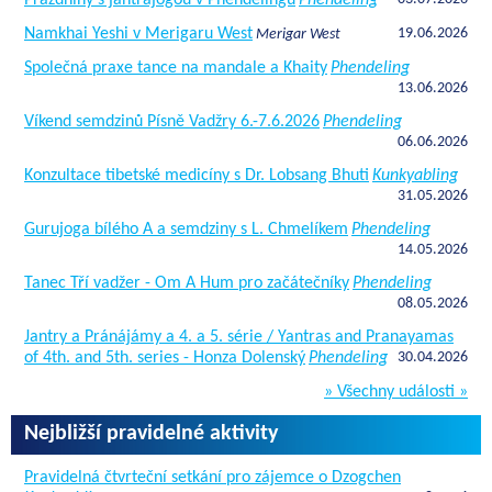
Prázdniny s jantrajógou v Phendelingu
Phendeling
Namkhai Yeshi v Merigaru West
19.06.2026
Merigar West
Společná praxe tance na mandale a Khaity
Phendeling
13.06.2026
Víkend semdzinů Písně Vadžry 6.-7.6.2026
Phendeling
06.06.2026
Konzultace tibetské medicíny s Dr. Lobsang Bhuti
Kunkyabling
31.05.2026
Gurujoga bílého A a semdziny s L. Chmelíkem
Phendeling
14.05.2026
Tanec Tří vadžer - Om A Hum pro začátečníky
Phendeling
08.05.2026
Jantry a Pránájámy a 4. a 5. série / Yantras and Pranayamas
of 4th. and 5th. series - Honza Dolenský
Phendeling
30.04.2026
» Všechny události »
Nejbližší pravidelné aktivity
Pravidelná čtvrteční setkání pro zájemce o Dzogchen