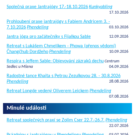
Společná praxe Jantrajógy 17.-18.10.2026
Kunkyabling
17.10.2026
Prohloubení praxe jantrajógy s Fabiem Andricem 3. -
7.10.2026
Phendeling
03.10.2026
Jantra jóga pro začátečníky s Fijalkou Sable
12.09.2026
Retreat s Lukášem Chmelíkem - Phowa (přenos vědomí)
Čhangčhub Dordžeho
Phendeling
10.09.2026
Respira s Jeffem Sable: Objevování zázraků dechu
Centrum
Sedlec u Mšena
04.09.2026
Radostné tance Khaita s Petrou Zezulkovou 28. - 30.8.2026
Phendeling
28.08.2026
Retreat Longde vedený Oliverem Leickem
Phendeling
07.08.2026
Minulé události
Retreat společných praxí se Zolim Cser 22.7.-26.7.
Phendeling
22.07.2026
03.07.2026