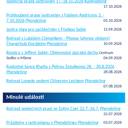
Společná praxe Jantrajógy 17.-18.10.2026
Kunkyabling
17.10.2026
Prohloubení praxe jantrajógy s Fabiem Andricem 3. -
7.10.2026
Phendeling
03.10.2026
Jantra jóga pro začátečníky s Fijalkou Sable
12.09.2026
Retreat s Lukášem Chmelíkem - Phowa (přenos vědomí)
Čhangčhub Dordžeho
Phendeling
10.09.2026
Respira s Jeffem Sable: Objevování zázraků dechu
Centrum
Sedlec u Mšena
04.09.2026
Radostné tance Khaita s Petrou Zezulkovou 28. - 30.8.2026
Phendeling
28.08.2026
Retreat Longde vedený Oliverem Leickem
Phendeling
07.08.2026
Minulé události
Retreat společných praxí se Zolim Cser 22.7.-26.7.
Phendeling
22.07.2026
Prázdniny s jantrajógou v Phendelingu
Phendeling
03.07.2026