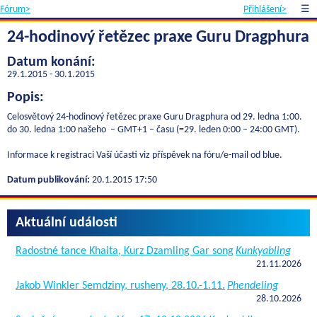
Fórum>
Přihlášení>
☰
24-hodinový řetězec praxe Guru Dragphura
Datum konání:
29.1.2015 - 30.1.2015
Popis:
Celosvětový 24-hodinový řetězec praxe Guru Dragphura od 29. ledna 1:00.
do 30. ledna 1:00 našeho – GMT+1 – času (=29. leden 0:00 – 24:00 GMT).
Informace k registraci Vaší účasti viz příspěvek na fóru/e-mail od blue.
Datum publikování:
20.1.2015 17:50
Aktuální události
Radostné tance Khaita, Kurz Dzamling Gar song
Kunkyabling
21.11.2026
Jakob Winkler Semdziny, rusheny, 28.10.-1.11.
Phendeling
28.10.2026