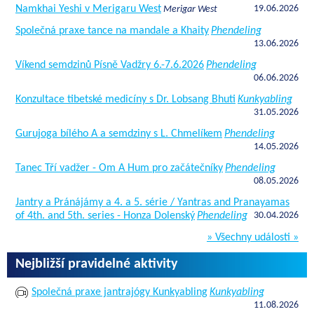
Namkhai Yeshi v Merigaru West
19.06.2026
Merigar West
Společná praxe tance na mandale a Khaity
Phendeling
13.06.2026
Víkend semdzinů Písně Vadžry 6.-7.6.2026
Phendeling
06.06.2026
Konzultace tibetské medicíny s Dr. Lobsang Bhuti
Kunkyabling
31.05.2026
Gurujoga bílého A a semdziny s L. Chmelíkem
Phendeling
14.05.2026
Tanec Tří vadžer - Om A Hum pro začátečníky
Phendeling
08.05.2026
Jantry a Pránájámy a 4. a 5. série / Yantras and Pranayamas
of 4th. and 5th. series - Honza Dolenský
Phendeling
30.04.2026
» Všechny události »
Nejbližší pravidelné aktivity
Společná praxe jantrajógy Kunkyabling
Kunkyabling
11.08.2026