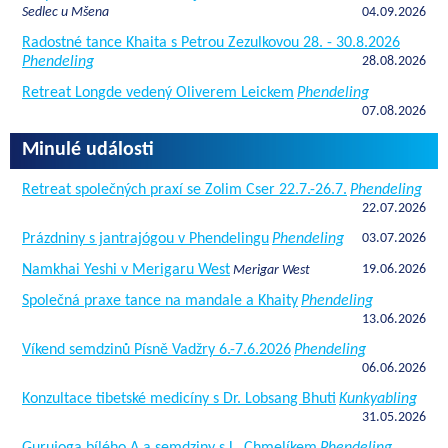
Sedlec u Mšena
04.09.2026
Radostné tance Khaita s Petrou Zezulkovou 28. - 30.8.2026
Phendeling
28.08.2026
Retreat Longde vedený Oliverem Leickem
Phendeling
07.08.2026
Minulé události
Retreat společných praxí se Zolim Cser 22.7.-26.7.
Phendeling
22.07.2026
Prázdniny s jantrajógou v Phendelingu
Phendeling
03.07.2026
Namkhai Yeshi v Merigaru West
19.06.2026
Merigar West
Společná praxe tance na mandale a Khaity
Phendeling
13.06.2026
Víkend semdzinů Písně Vadžry 6.-7.6.2026
Phendeling
06.06.2026
Konzultace tibetské medicíny s Dr. Lobsang Bhuti
Kunkyabling
31.05.2026
Gurujoga bílého A a semdziny s L. Chmelíkem
Phendeling