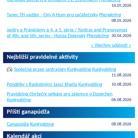
14.05.2026
Tanec Tří vadžer - Om A Hum pro začátečníky
Phendeling
08.05.2026
Jantry a Pránájámy a 4. a 5. série / Yantras and Pranayamas
of 4th. and 5th. series - Honza Dolenský
Phendeling
30.04.2026
» Všechny události »
Nejbližší pravidelné aktivity
Společná praxe jantrajógy Kunkyabling
Kunkyabling
11.08.2026
Pondělky s Radostnými tanci Khaita
Kunkyabling
10.08.2026
Pravidelná čtvrteční setkání pro zájemce o Dzogchen
Kunkyabling
06.08.2026
Příští ganapúdža
Ganapúdža
Kunkyabling
08.08.2026
Kalendář akcí