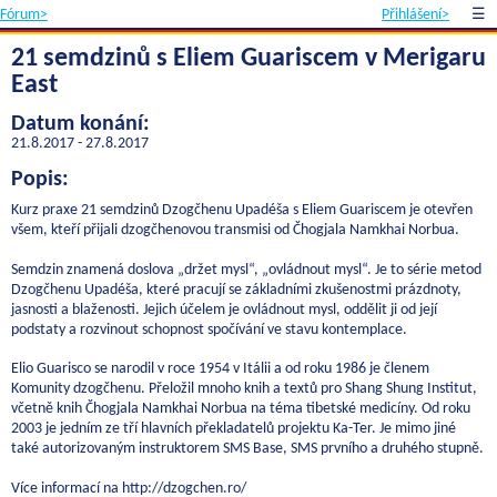
Fórum>
Přihlášení>
☰
21 semdzinů s Eliem Guariscem v Merigaru
East
Datum konání:
21.8.2017 - 27.8.2017
Popis:
Kurz praxe 21 semdzinů Dzogčhenu Upadéša s Eliem Guariscem je otevřen
všem, kteří přijali dzogčhenovou transmisi od Čhogjala Namkhai Norbua.
Semdzin znamená doslova „držet mysl“, „ovládnout mysl“. Je to série metod
Dzogčhenu Upadéša, které pracují se základními zkušenostmi prázdnoty,
jasnosti a blaženosti. Jejich účelem je ovládnout mysl, oddělit ji od její
podstaty a rozvinout schopnost spočívání ve stavu kontemplace.
Elio Guarisco se narodil v roce 1954 v Itálii a od roku 1986 je členem
Komunity dzogčhenu. Přeložil mnoho knih a textů pro Shang Shung Institut,
včetně knih Čhogjala Namkhai Norbua na téma tibetské medicíny. Od roku
2003 je jedním ze tří hlavních překladatelů projektu Ka-Ter. Je mimo jiné
také autorizovaným instruktorem SMS Base, SMS prvního a druhého stupně.
Více informací na http://dzogchen.ro/