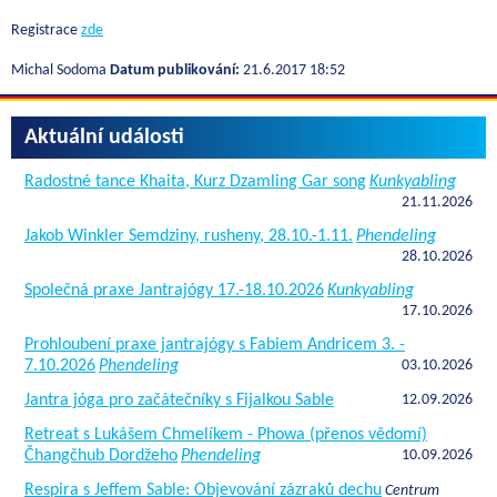
Registrace
zde
Michal Sodoma
Datum publikování:
21.6.2017 18:52
Aktuální události
Radostné tance Khaita, Kurz Dzamling Gar song
Kunkyabling
21.11.2026
Jakob Winkler Semdziny, rusheny, 28.10.-1.11.
Phendeling
28.10.2026
Společná praxe Jantrajógy 17.-18.10.2026
Kunkyabling
17.10.2026
Prohloubení praxe jantrajógy s Fabiem Andricem 3. -
7.10.2026
Phendeling
03.10.2026
Jantra jóga pro začátečníky s Fijalkou Sable
12.09.2026
Retreat s Lukášem Chmelíkem - Phowa (přenos vědomí)
Čhangčhub Dordžeho
Phendeling
10.09.2026
Respira s Jeffem Sable: Objevování zázraků dechu
Centrum