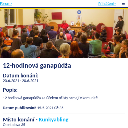
Fórum>
Přihlášení>
☰
12-hodinová ganapúdža
Datum konání:
20.6.2021 - 20.6.2021
Popis:
12 hodinová ganapúdža za účelem očisty samají v komunitě
Datum publikování:
15.5.2021 08:35
Místo konání -
Kunkyabling
Opletalova 35