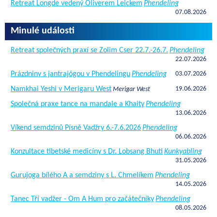
Retreat Longde vedený Oliverem Leickem
Phendeling
07.08.2026
Minulé události
Retreat společných praxí se Zolim Cser 22.7.-26.7.
Phendeling
22.07.2026
Prázdniny s jantrajógou v Phendelingu
Phendeling
03.07.2026
Namkhai Yeshi v Merigaru West
19.06.2026
Merigar West
Společná praxe tance na mandale a Khaity
Phendeling
13.06.2026
Víkend semdzinů Písně Vadžry 6.-7.6.2026
Phendeling
06.06.2026
Konzultace tibetské medicíny s Dr. Lobsang Bhuti
Kunkyabling
31.05.2026
Gurujoga bílého A a semdziny s L. Chmelíkem
Phendeling
14.05.2026
Tanec Tří vadžer - Om A Hum pro začátečníky
Phendeling
08.05.2026