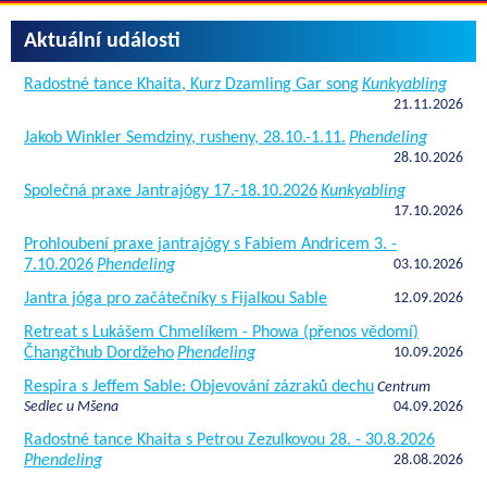
Aktuální události
Radostné tance Khaita, Kurz Dzamling Gar song
Kunkyabling
21.11.2026
Jakob Winkler Semdziny, rusheny, 28.10.-1.11.
Phendeling
28.10.2026
Společná praxe Jantrajógy 17.-18.10.2026
Kunkyabling
17.10.2026
Prohloubení praxe jantrajógy s Fabiem Andricem 3. -
7.10.2026
Phendeling
03.10.2026
Jantra jóga pro začátečníky s Fijalkou Sable
12.09.2026
Retreat s Lukášem Chmelíkem - Phowa (přenos vědomí)
Čhangčhub Dordžeho
Phendeling
10.09.2026
Respira s Jeffem Sable: Objevování zázraků dechu
Centrum
Sedlec u Mšena
04.09.2026
Radostné tance Khaita s Petrou Zezulkovou 28. - 30.8.2026
Phendeling
28.08.2026