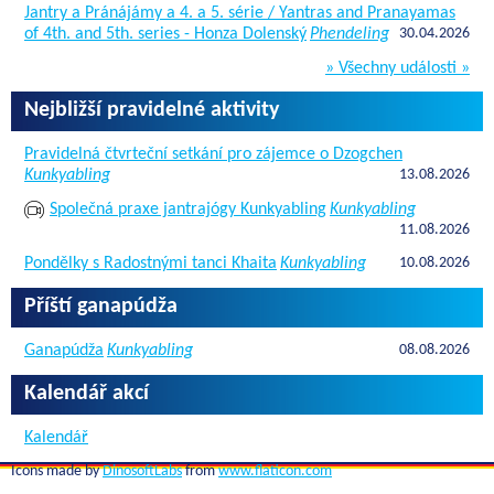
Jantry a Pránájámy a 4. a 5. série / Yantras and Pranayamas
of 4th. and 5th. series - Honza Dolenský
Phendeling
30.04.2026
» Všechny události »
Nejbližší pravidelné aktivity
Pravidelná čtvrteční setkání pro zájemce o Dzogchen
Kunkyabling
13.08.2026
Společná praxe jantrajógy Kunkyabling
Kunkyabling
11.08.2026
Pondělky s Radostnými tanci Khaita
Kunkyabling
10.08.2026
Příští ganapúdža
Ganapúdža
Kunkyabling
08.08.2026
Kalendář akcí
Kalendář
Icons made by
DinosoftLabs
from
www.flaticon.com