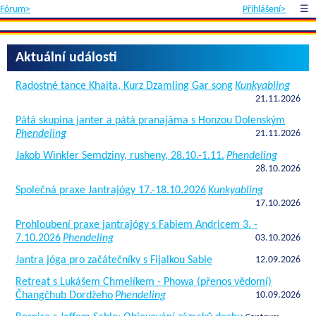
Fórum>
Přihlášení>
☰
Aktuální události
Radostné tance Khaita, Kurz Dzamling Gar song
Kunkyabling
21.11.2026
Pátá skupina janter a pátá pranajáma s Honzou Dolenským
Phendeling
21.11.2026
Jakob Winkler Semdziny, rusheny, 28.10.-1.11.
Phendeling
28.10.2026
Společná praxe Jantrajógy 17.-18.10.2026
Kunkyabling
17.10.2026
Prohloubení praxe jantrajógy s Fabiem Andricem 3. -
7.10.2026
Phendeling
03.10.2026
Jantra jóga pro začátečníky s Fijalkou Sable
12.09.2026
Retreat s Lukášem Chmelíkem - Phowa (přenos vědomí)
Čhangčhub Dordžeho
Phendeling
10.09.2026