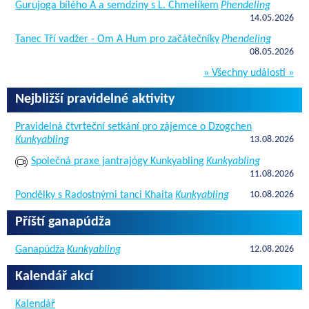
Gurujoga bílého A a semdziny s L. Chmelíkem
Phendeling
14.05.2026
Tanec Tří vadžer - Om A Hum pro začátečníky
Phendeling
08.05.2026
» Všechny události »
Nejbližší pravidelné aktivity
Pravidelná čtvrteční setkání pro zájemce o Dzogchen
Kunkyabling
13.08.2026
Společná praxe jantrajógy Kunkyabling
Kunkyabling
11.08.2026
Pondělky s Radostnými tanci Khaita
Kunkyabling
10.08.2026
Příští ganapúdža
Ganapúdža
Kunkyabling
12.08.2026
Kalendář akcí
Kalendář