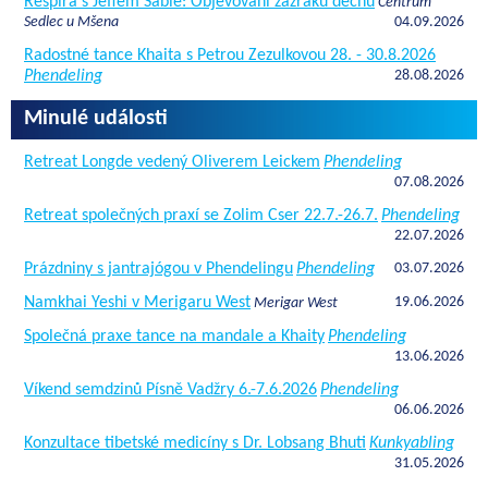
Respira s Jeffem Sable: Objevování zázraků dechu
Centrum
Sedlec u Mšena
04.09.2026
Radostné tance Khaita s Petrou Zezulkovou 28. - 30.8.2026
Phendeling
28.08.2026
Minulé události
Retreat Longde vedený Oliverem Leickem
Phendeling
07.08.2026
Retreat společných praxí se Zolim Cser 22.7.-26.7.
Phendeling
22.07.2026
Prázdniny s jantrajógou v Phendelingu
Phendeling
03.07.2026
Namkhai Yeshi v Merigaru West
19.06.2026
Merigar West
Společná praxe tance na mandale a Khaity
Phendeling
13.06.2026
Víkend semdzinů Písně Vadžry 6.-7.6.2026
Phendeling
06.06.2026
Konzultace tibetské medicíny s Dr. Lobsang Bhuti
Kunkyabling
31.05.2026