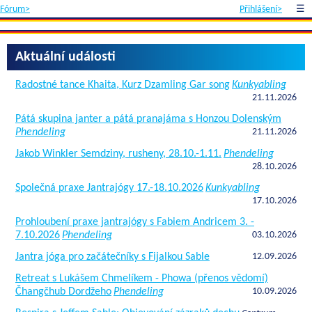
Fórum>
Přihlášení>
☰
Aktuální události
Radostné tance Khaita, Kurz Dzamling Gar song
Kunkyabling
21.11.2026
Pátá skupina janter a pátá pranajáma s Honzou Dolenským
Phendeling
21.11.2026
Jakob Winkler Semdziny, rusheny, 28.10.-1.11.
Phendeling
28.10.2026
Společná praxe Jantrajógy 17.-18.10.2026
Kunkyabling
17.10.2026
Prohloubení praxe jantrajógy s Fabiem Andricem 3. -
7.10.2026
Phendeling
03.10.2026
Jantra jóga pro začátečníky s Fijalkou Sable
12.09.2026
Retreat s Lukášem Chmelíkem - Phowa (přenos vědomí)
Čhangčhub Dordžeho
Phendeling
10.09.2026