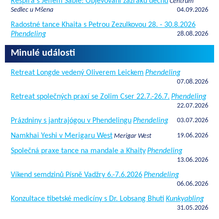
Respira s Jeffem Sable: Objevování zázraků dechu
Centrum
Sedlec u Mšena
04.09.2026
Radostné tance Khaita s Petrou Zezulkovou 28. - 30.8.2026
Phendeling
28.08.2026
Minulé události
Retreat Longde vedený Oliverem Leickem
Phendeling
07.08.2026
Retreat společných praxí se Zolim Cser 22.7.-26.7.
Phendeling
22.07.2026
Prázdniny s jantrajógou v Phendelingu
Phendeling
03.07.2026
Namkhai Yeshi v Merigaru West
19.06.2026
Merigar West
Společná praxe tance na mandale a Khaity
Phendeling
13.06.2026
Víkend semdzinů Písně Vadžry 6.-7.6.2026
Phendeling
06.06.2026
Konzultace tibetské medicíny s Dr. Lobsang Bhuti
Kunkyabling
31.05.2026