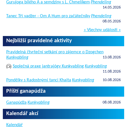
Gurujoga bílého A a semdziny s L. Chmelíkem
Phendeling
14.05.2026
Tanec Tří vadžer - Om A Hum pro začátečníky
Phendeling
08.05.2026
» Všechny události »
Nejbližší pravidelné aktivity
Pravidelná čtvrteční setkání pro zájemce o Dzogchen
Kunkyabling
13.08.2026
Společná praxe jantrajógy Kunkyabling
Kunkyabling
11.08.2026
Pondělky s Radostnými tanci Khaita
Kunkyabling
10.08.2026
Příští ganapúdža
Ganapúdža
Kunkyabling
08.08.2026
Kalendář akcí
Kalendář