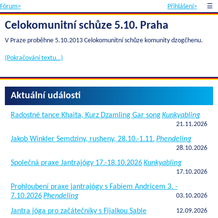
Fórum>
Přihlášení>
☰
Celokomunitní schůze 5.10. Praha
V Praze proběhne 5.10.2013 Celokomunitní schůze komunity dzogčhenu.
(Pokračování textu…)
Aktuální události
Radostné tance Khaita, Kurz Dzamling Gar song
Kunkyabling
21.11.2026
Jakob Winkler Semdziny, rusheny, 28.10.-1.11.
Phendeling
28.10.2026
Společná praxe Jantrajógy 17.-18.10.2026
Kunkyabling
17.10.2026
Prohloubení praxe jantrajógy s Fabiem Andricem 3. -
7.10.2026
Phendeling
03.10.2026
Jantra jóga pro začátečníky s Fijalkou Sable
12.09.2026