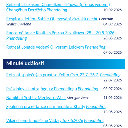
Retreat s Lukášem Chmelíkem - Phowa (přenos vědomí)
Čhangčhub Dordžeho
Phendeling
10.09.2026
Respira s Jeffem Sable: Objevování zázraků dechu
Centrum
Sedlec u Mšena
04.09.2026
Radostné tance Khaita s Petrou Zezulkovou 28. - 30.8.2026
Phendeling
28.08.2026
Retreat Longde vedený Oliverem Leickem
Phendeling
07.08.2026
Minulé události
Retreat společných praxí se Zolim Cser 22.7.-26.7.
Phendeling
22.07.2026
Prázdniny s jantrajógou v Phendelingu
Phendeling
03.07.2026
Namkhai Yeshi v Merigaru West
19.06.2026
Merigar West
Společná praxe tance na mandale a Khaity
Phendeling
13.06.2026
Víkend semdzinů Písně Vadžry 6.-7.6.2026
Phendeling
06.06.2026