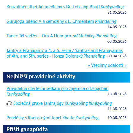
Konzultace tibetské medicíny s Dr. Lobsang Bhuti
Kunkyabling
31.05.2026
Gurujoga bílého A a semdziny s L. Chmelíkem
Phendeling
14.05.2026
Tanec Tří vadžer - Om A Hum pro začátečníky
Phendeling
08.05.2026
Jantry a Pránájámy a 4. a 5. série / Yantras and Pranayamas
of 4th. and 5th. series - Honza Dolenský
Phendeling
30.04.2026
» Všechny události »
Nejbližší pravidelné aktivity
Pravidelná čtvrteční setkání pro zájemce o Dzogchen
Kunkyabling
13.08.2026
Společná praxe jantrajógy Kunkyabling
Kunkyabling
11.08.2026
Pondělky s Radostnými tanci Khaita
Kunkyabling
10.08.2026
Příští ganapúdža