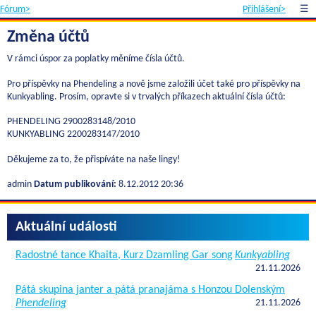
Fórum>
Přihlášení>
☰
Změna účtů
V rámci úspor za poplatky měníme čísla účtů.
Pro příspěvky na Phendeling a nově jsme založili účet také pro příspěvky na
Kunkyabling. Prosím, opravte si v trvalých příkazech aktuální čísla účtů:
PHENDELING 2900283148/2010
KUNKYABLING 2200283147/2010
Děkujeme za to, že přispíváte na naše lingy!
admin
Datum publikování:
8.12.2012 20:36
Aktuální události
Radostné tance Khaita, Kurz Dzamling Gar song
Kunkyabling
21.11.2026
Pátá skupina janter a pátá pranajáma s Honzou Dolenským
Phendeling
21.11.2026