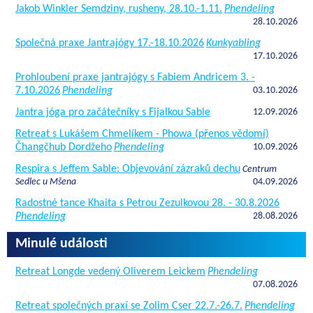
Jakob Winkler Semdziny, rusheny, 28.10.-1.11.
Phendeling
28.10.2026
Společná praxe Jantrajógy 17.-18.10.2026
Kunkyabling
17.10.2026
Prohloubení praxe jantrajógy s Fabiem Andricem 3. -
7.10.2026
Phendeling
03.10.2026
Jantra jóga pro začátečníky s Fijalkou Sable
12.09.2026
Retreat s Lukášem Chmelíkem - Phowa (přenos vědomí)
Čhangčhub Dordžeho
Phendeling
10.09.2026
Respira s Jeffem Sable: Objevování zázraků dechu
Centrum
Sedlec u Mšena
04.09.2026
Radostné tance Khaita s Petrou Zezulkovou 28. - 30.8.2026
Phendeling
28.08.2026
Minulé události
Retreat Longde vedený Oliverem Leickem
Phendeling
07.08.2026
Retreat společných praxí se Zolim Cser 22.7.-26.7.
Phendeling