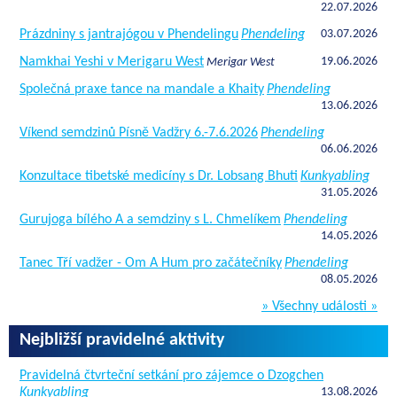
22.07.2026
Prázdniny s jantrajógou v Phendelingu
Phendeling
03.07.2026
Namkhai Yeshi v Merigaru West
19.06.2026
Merigar West
Společná praxe tance na mandale a Khaity
Phendeling
13.06.2026
Víkend semdzinů Písně Vadžry 6.-7.6.2026
Phendeling
06.06.2026
Konzultace tibetské medicíny s Dr. Lobsang Bhuti
Kunkyabling
31.05.2026
Gurujoga bílého A a semdziny s L. Chmelíkem
Phendeling
14.05.2026
Tanec Tří vadžer - Om A Hum pro začátečníky
Phendeling
08.05.2026
» Všechny události »
Nejbližší pravidelné aktivity
Pravidelná čtvrteční setkání pro zájemce o Dzogchen
Kunkyabling
13.08.2026