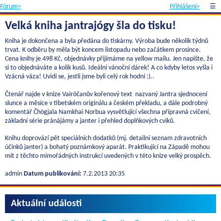
Fórum>
Přihlášení>
☰
Velká kniha jantrajógy šla do tisku!
Kniha je dokončena a byla předána do tiskárny. Výroba bude několik týdnů
trvat. K odběru by měla být koncem listopadu nebo začátkem prosince.
Cena knihy je 498 Kč, objednávky přijímáme na yellow mailu. Jen napište, že
si to objednáváte a kolik kusů. Ideální vánoční dárek! A co kdyby letos vyšla i
Vzácná váza! Uvidí se, jestli jsme byli celý rok hodní :)..
Čtenář najde v knize Vairóčanův kořenový text nazvaný Jantra sjednocení
slunce a měsíce v tibetském originálu a českém překladu, a dále podrobný
komentář Čhögjala Namkhai Norbua vysvětlující všechna přípravná cvičení,
základní série pránájámy a janter i přehled doplňkových cviků.
Knihu doprovází pět speciálních dodatků (mj. detailní seznam zdravotních
účinků janter) a bohatý poznámkový aparát. Praktikující na Západě mohou
mít z těchto mimořádných instrukcí uvedených v této knize velký prospěch.
admin
Datum publikování:
7.2.2013 20:35
Aktuální události