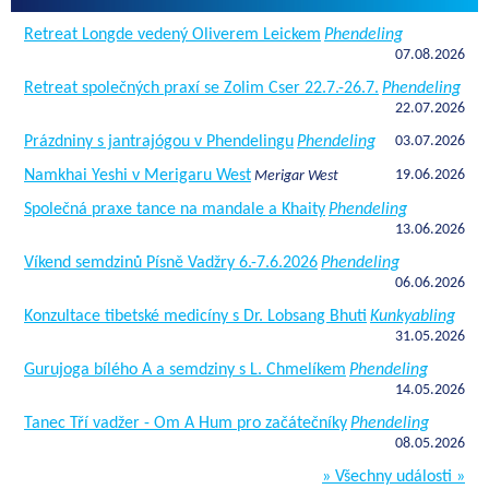
Retreat Longde vedený Oliverem Leickem
Phendeling
07.08.2026
Retreat společných praxí se Zolim Cser 22.7.-26.7.
Phendeling
22.07.2026
Prázdniny s jantrajógou v Phendelingu
Phendeling
03.07.2026
Namkhai Yeshi v Merigaru West
19.06.2026
Merigar West
Společná praxe tance na mandale a Khaity
Phendeling
13.06.2026
Víkend semdzinů Písně Vadžry 6.-7.6.2026
Phendeling
06.06.2026
Konzultace tibetské medicíny s Dr. Lobsang Bhuti
Kunkyabling
31.05.2026
Gurujoga bílého A a semdziny s L. Chmelíkem
Phendeling
14.05.2026
Tanec Tří vadžer - Om A Hum pro začátečníky
Phendeling
08.05.2026
» Všechny události »