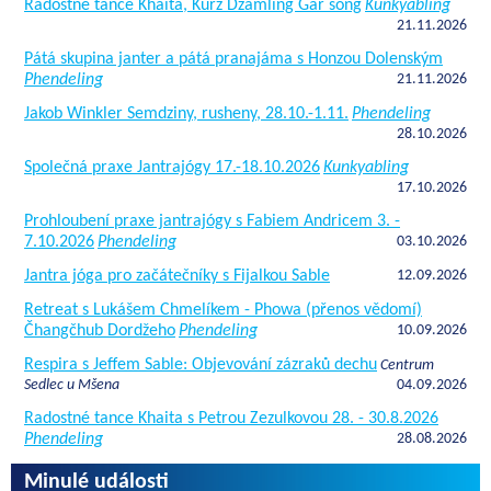
Radostné tance Khaita, Kurz Dzamling Gar song
Kunkyabling
21.11.2026
Pátá skupina janter a pátá pranajáma s Honzou Dolenským
Phendeling
21.11.2026
Jakob Winkler Semdziny, rusheny, 28.10.-1.11.
Phendeling
28.10.2026
Společná praxe Jantrajógy 17.-18.10.2026
Kunkyabling
17.10.2026
Prohloubení praxe jantrajógy s Fabiem Andricem 3. -
7.10.2026
Phendeling
03.10.2026
Jantra jóga pro začátečníky s Fijalkou Sable
12.09.2026
Retreat s Lukášem Chmelíkem - Phowa (přenos vědomí)
Čhangčhub Dordžeho
Phendeling
10.09.2026
Respira s Jeffem Sable: Objevování zázraků dechu
Centrum
Sedlec u Mšena
04.09.2026
Radostné tance Khaita s Petrou Zezulkovou 28. - 30.8.2026
Phendeling
28.08.2026
Minulé události